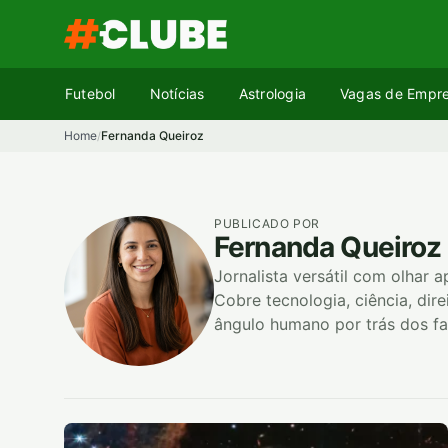
Pular
para
o
conteúdo
Futebol
Notícias
Astrologia
Vagas de Empr
Home
Fernanda Queiroz
/
PUBLICADO POR
Fernanda Queiroz
Jornalista versátil com olhar 
Cobre tecnologia, ciência, dir
ângulo humano por trás dos fa