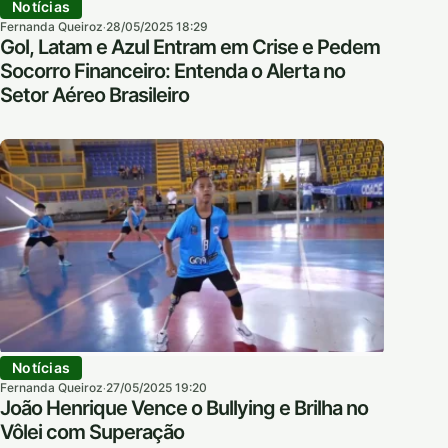
Notícias
Fernanda Queiroz
28/05/2025 18:29
·
Gol, Latam e Azul Entram em Crise e Pedem
Socorro Financeiro: Entenda o Alerta no
Setor Aéreo Brasileiro
Notícias
Fernanda Queiroz
27/05/2025 19:20
·
João Henrique Vence o Bullying e Brilha no
Vôlei com Superação