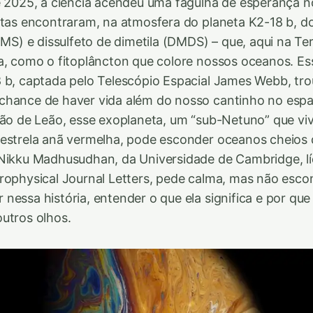
e 2025, a ciência acendeu uma fagulha de esperança 
stas encontraram, na atmosfera do planeta K2-18 b, do
DMS) e dissulfeto de dimetila (DMDS) – que, aqui na Te
a, como o fitoplâncton que colore nossos oceanos. E
 b, captada pelo Telescópio Espacial James Webb, tr
chance de haver vida além do nosso cantinho no espa
ção de Leão, esse exoplaneta, um “sub-Netuno” que vi
 estrela anã vermelha, pode esconder oceanos cheios 
 Nikku Madhusudhan, da Universidade de Cambridge, lí
rophysical Journal Letters, pede calma, mas não esc
nessa história, entender o que ela significa e por que
utros olhos.