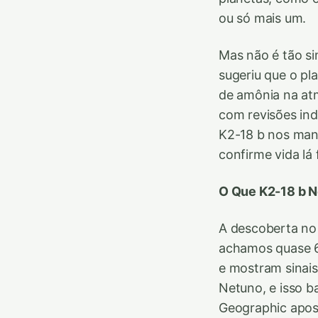
ou só mais um.
Mas não é tão si
sugeriu que o pl
de amônia na atm
com revisões in
K2-18 b nos man
confirme vida lá 
O Que K2-18 b N
A descoberta no
achamos quase 6
e mostram sinais
Netuno, e isso b
Geographic apos