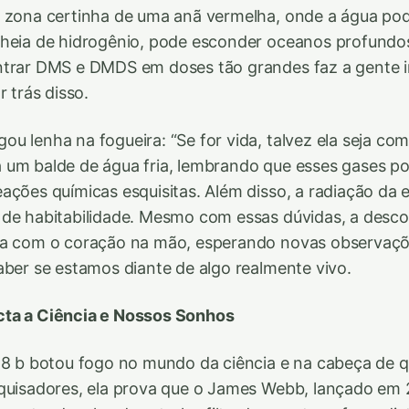
 zona certinha de uma anã vermelha, onde a água pode 
heia de hidrogênio, pode esconder oceanos profundos
ntrar DMS e DMDS em doses tão grandes faz a gente 
r trás disso.
u lenha na fogueira: “Se for vida, talvez ela seja com
 um balde de água fria, lembrando que esses gases p
ações químicas esquisitas. Além disso, a radiação da es
de habitabilidade. Mesmo com essas dúvidas, a desco
xa com o coração na mão, esperando novas observaç
aber se estamos diante de algo realmente vivo.
ta a Ciência e Nossos Sonhos
-18 b botou fogo no mundo da ciência e na cabeça de
quisadores, ela prova que o James Webb, lançado em 