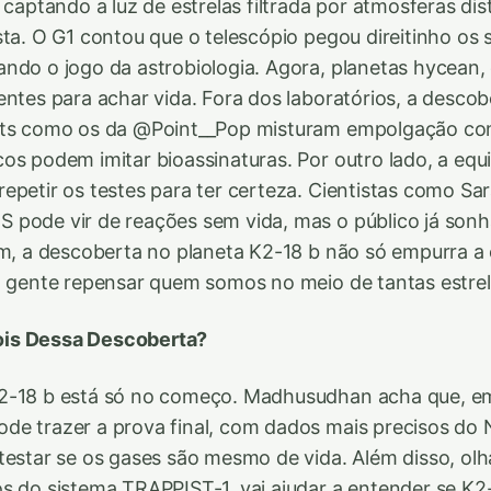
, captando a luz de estrelas filtrada por atmosferas d
sta. O G1 contou que o telescópio pegou direitinho os 
ndo o jogo da astrobiologia. Agora, planetas hycean,
entes para achar vida. Fora dos laboratórios, a desc
sts como os da @Point__Pop misturam empolgação com
os podem imitar bioassinaturas. Por outro lado, a equ
epetir os testes para ter certeza. Cientistas como Sa
 pode vir de reações sem vida, mas o público já so
im, a descoberta no planeta K2-18 b não só empurra a 
a gente repensar quem somos no meio de tantas estrel
is Dessa Descoberta?
2-18 b está só no começo. Madhusudhan acha que, em
de trazer a prova final, com dados mais precisos do 
testar se os gases são mesmo de vida. Além disso, olh
s do sistema TRAPPIST-1, vai ajudar a entender se K2-