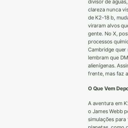
divisor de águas
clareza nunca vi
de K2-18 b, muda
viraram alvos qu
gente. No X, po
processos químic
Cambridge quer r
lembram que DMS
alienígenas. Ass
frente, mas faz 
O Que Vem Depo
A aventura em K
o James Webb po
simulações para 
planetas, como o