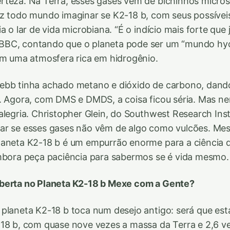
rteza. Na Terra, esses gases vêm de bichinhos micro
az todo mundo imaginar se K2-18 b, com seus possíve
a o lar de vida microbiana. “É o indício mais forte que 
BC, contando que o planeta pode ser um “mundo hyc
om uma atmosfera rica em hidrogênio.
ebb tinha achado metano e dióxido de carbono, dand
o. Agora, com DMS e DMDS, a coisa ficou séria. Mas 
alegria. Christopher Glein, do Southwest Research Inst
ar se esses gases não vêm de algo como vulcões. Me
laneta K2-18 b é um empurrão enorme para a ciência q
mbora peça paciência para sabermos se é vida mesmo.
berta no Planeta K2-18 b Mexe com a Gente?
planeta K2-18 b toca num desejo antigo: será que es
18 b, com quase nove vezes a massa da Terra e 2,6 v