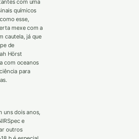
istantes com uma
sinais químicos
 como esse,
oberta mexe com a
 cautela, já que
ipe de
rah Hörst
nha com oceanos
ciência para
as.
 uns dois anos,
NIRSpec e
ar outros
18 b é especial