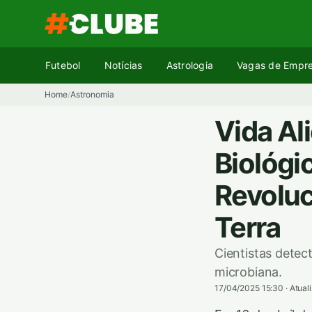
Pular
para
o
conteúdo
Futebol
Notícias
Astrologia
Vagas de Empr
Home
Astronomia
/
Vida Al
Biológi
Revoluc
Terra
Cientistas detec
microbiana.
17/04/2025 15:30
·
Atual