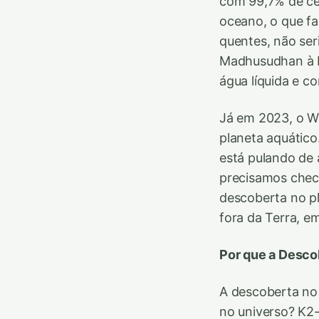
com 99,7% de ce
oceano, o que f
quentes, não seri
Madhusudhan à B
água líquida e c
Já em 2023, o W
planeta aquátic
está pulando de 
precisamos chec
descoberta no p
fora da Terra, e
Por que a Desco
A descoberta no 
no universo? K2-