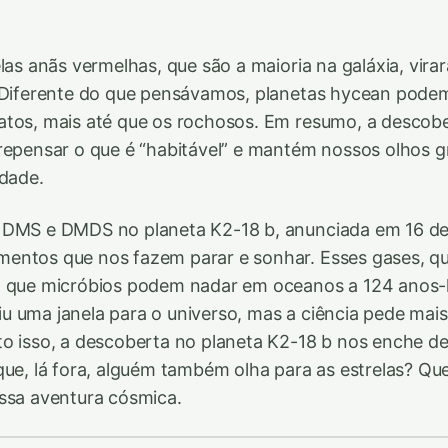
elas anãs vermelhas, que são a maioria na galáxia, vir
. Diferente do que pensávamos, planetas hycean podem
atos, mais até que os rochosos. Em resumo, a descobe
repensar o que é “habitável” e mantém nossos olhos 
idade.
 DMS e DMDS no planeta K2-18 b, anunciada em 16 de 
entos que nos fazem parar e sonhar. Esses gases, q
m que micróbios podem nadar em oceanos a 124 anos-l
 uma janela para o universo, mas a ciência pede mais
o isso, a descoberta no planeta K2-18 b nos enche d
que, lá fora, alguém também olha para as estrelas? Q
ssa aventura cósmica.