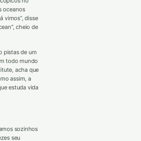
scópicos no
is oceanos
já vimos”, disse
ean”, cheio de
o pistas de um
nem todo mundo
itute, acha que
smo assim, a
ue estuda vida
tamos sozinhos
ezes seu