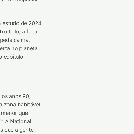
um estudo de 2024
ro lado, a falta
 pede calma,
erta no planeta
 capítulo
 os anos 90,
a zona habitável
s menor que
. A National
s que a gente