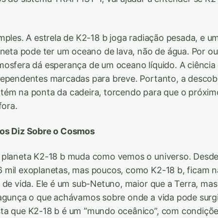
mples. A estrela de K2-18 b joga radiação pesada, e 
aneta pode ter um oceano de lava, não de água. Por out
osfera dá esperança de um oceano líquido. A ciência
dependentes marcadas para breve. Portanto, a descob
tém na ponta da cadeira, torcendo para que o próximo
fora.
os Diz Sobre o Cosmos
 planeta K2-18 b muda como vemos o universo. Desde
 mil exoplanetas, mas poucos, como K2-18 b, ficam n
 de vida. Ele é um sub-Netuno, maior que a Terra, ma
agunça o que achávamos sobre onde a vida pode surgir
ta que K2-18 b é um “mundo oceânico”, com condiçõe