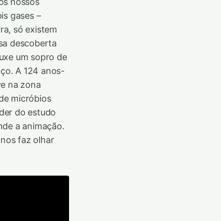
nos nossos
is gases –
rra, só existem
ssa descoberta
ouxe um sopro de
ço. A 124 anos-
ve na zona
de micróbios
der do estudo
onde a animação.
 nos faz olhar