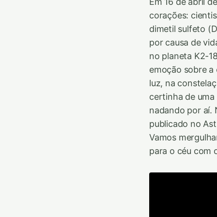
Em 16 de abril d
corações: cienti
dimetil sulfeto (
por causa de vid
no planeta K2-18
emoção sobre a 
luz, na constela
certinha de uma
nadando por aí.
publicado no Ast
Vamos mergulhar 
para o céu com o