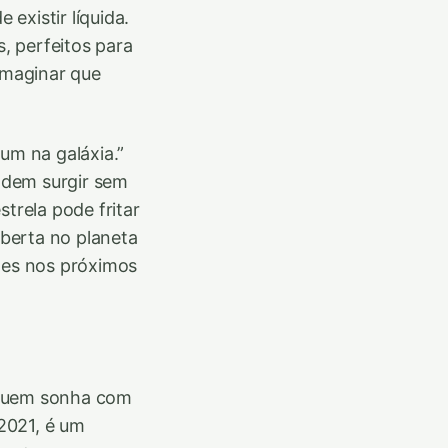
existir líquida.
, perfeitos para
imaginar que
um na galáxia.”
odem surgir sem
trela pode fritar
berta no planeta
ões nos próximos
 quem sonha com
2021, é um