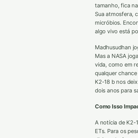
tamanho, fica na
Sua atmosfera, c
micróbios. Enco
algo vivo está po
Madhusudhan jogo
Mas a NASA joga
vida, como em re
qualquer chance 
K2-18 b nos dei
dois anos para s
Como Isso Impac
A notícia de K2
ETs. Para os pes