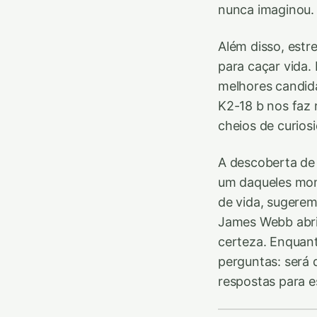
nunca imaginou.
Além disso, estr
para caçar vida
melhores candid
K2-18 b nos faz 
cheios de curios
A descoberta de
um daqueles mom
de vida, sugere
James Webb abriu
certeza. Enquant
perguntas: será 
respostas para e