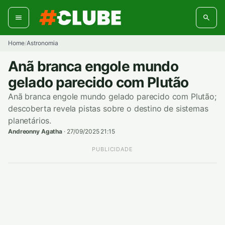
Pular
para
o
conteúdo
Home
Astronomia
/
Anã branca engole mundo
gelado parecido com Plutão
Anã branca engole mundo gelado parecido com Plutão;
descoberta revela pistas sobre o destino de sistemas
planetários.
Andreonny Agatha
·
27/09/2025 21:15
PUBLICIDADE