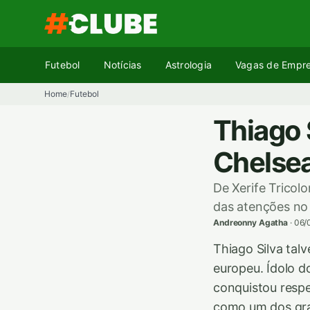
Pular
para
o
conteúdo
Futebol
Notícias
Astrologia
Vagas de Empr
Home
Futebol
/
Thiago 
Chelsea
De Xerife Tricol
das atenções no
Andreonny Agatha
·
06/
Thiago Silva tal
europeu. Ídolo d
conquistou respe
como um dos gra