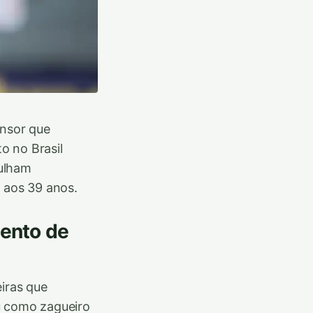
ensor que
o no Brasil
gulham
 aos 39 anos.
lento de
eiras que
u como zagueiro