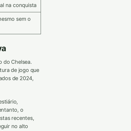
l na conquista
mesmo sem o
va
o do Chelsea.
tura de jogo que
eados de 2024,
stiário,
entanto, o
stas recentes,
guir no alto