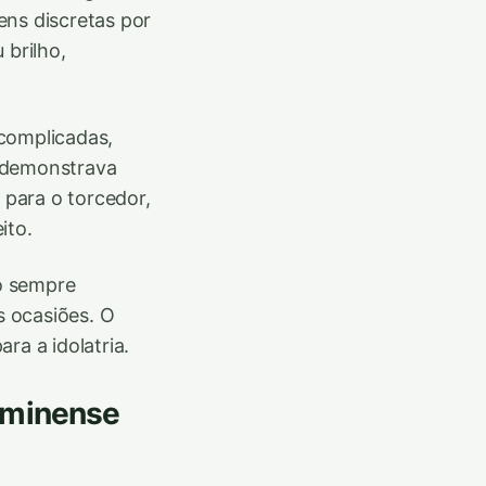
ens discretas por
 brilho,
 complicadas,
e demonstrava
 para o torcedor,
ito.
o sempre
s ocasiões. O
ra a idolatria.
luminense