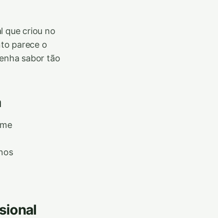
l que criou no
nto parece o
tenha sabor tão
a
ime
nos
sional