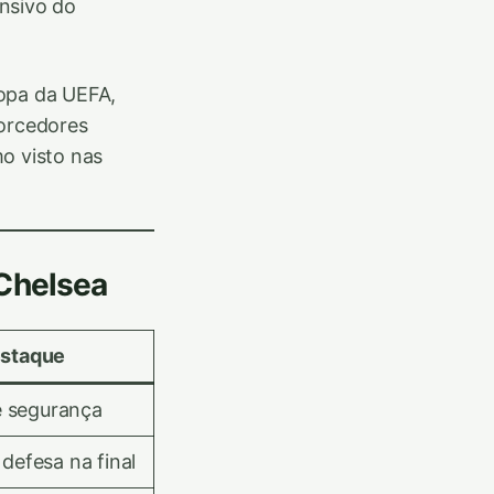
nsivo do
copa da UEFA,
torcedores
o visto nas
 Chelsea
staque
e segurança
efesa na final