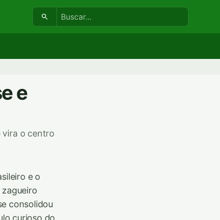
Buscar:
se e
 vira o centro
ileiro e o
 zagueiro
se consolidou
lo curioso do