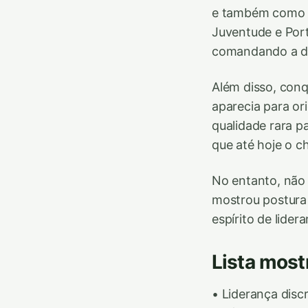
e também como lí
Juventude e Port
comandando a d
Além disso, conq
aparecia para o
qualidade rara p
que até hoje o c
No entanto, não
mostrou postura
espírito de lide
Lista most
• Liderança disc