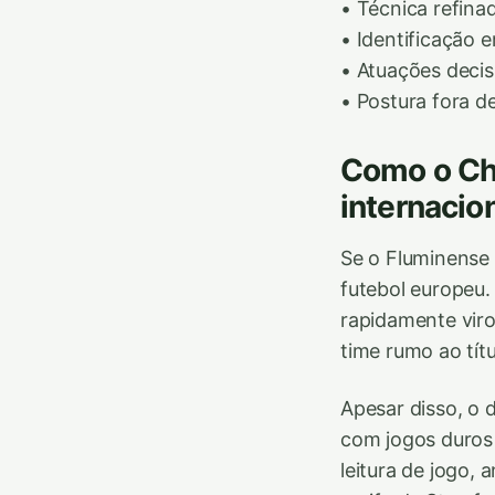
• Técnica refina
• Identificação 
• Atuações decis
• Postura fora d
Como o Che
internacio
Se o Fluminense 
futebol europeu.
rapidamente viro
time rumo ao tít
Apesar disso, o 
com jogos duros
leitura de jogo,