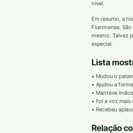
nível.
Em resumo, a his
Fluminense. São
mesmo. Talvez po
especial.
Lista most
• Mudou o patam
• Ajudou a forma
• Manteve índic
• Foi a voz mais
• Recebeu aplau
Relação co