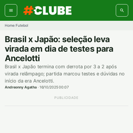
Pular
para
o
conteúdo
Home
Futebol
/
Brasil x Japão: seleção leva
virada em dia de testes para
Ancelotti
Brasil x Japão termina com derrota por 3 a 2 após
virada relâmpago; partida marcou testes e dúvidas no
início da era Ancelotti.
Andreonny Agatha
·
16/10/2025 00:07
PUBLICIDADE