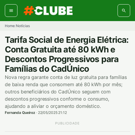
Pular
para
o
conteúdo
Home
Notícias
/
Tarifa Social de Energia Elétrica:
Conta Gratuita até 80 kWh e
Descontos Progressivos para
Famílias do CadÚnico
Nova regra garante conta de luz gratuita para famílias
de baixa renda que consomem até 80 kWh por mês;
outros beneficiários do CadÚnico seguem com
descontos progressivos conforme o consumo,
ajudando a aliviar o orçamento doméstico.
Fernanda Queiroz
·
22/05/2025 21:12
PUBLICIDADE