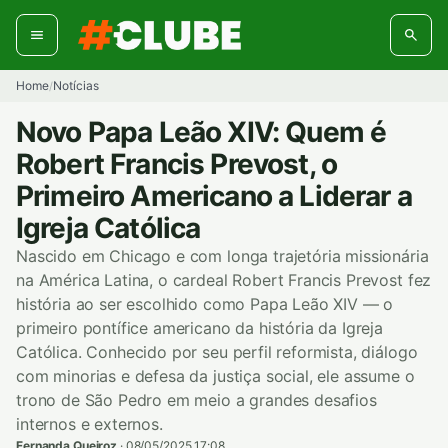
Pular
para
o
conteúdo
Home
Notícias
/
Novo Papa Leão XIV: Quem é
Robert Francis Prevost, o
Primeiro Americano a Liderar a
Igreja Católica
Nascido em Chicago e com longa trajetória missionária
na América Latina, o cardeal Robert Francis Prevost fez
história ao ser escolhido como Papa Leão XIV — o
primeiro pontífice americano da história da Igreja
Católica. Conhecido por seu perfil reformista, diálogo
com minorias e defesa da justiça social, ele assume o
trono de São Pedro em meio a grandes desafios
internos e externos.
Fernanda Queiroz
·
08/05/2025 17:08