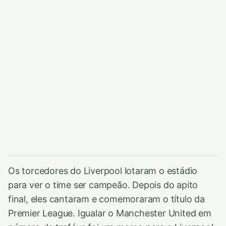
Os torcedores do Liverpool lotaram o estádio
para ver o time ser campeão. Depois do apito
final, eles cantaram e comemoraram o título da
Premier League. Igualar o Manchester United em