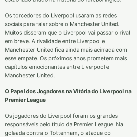
Os torcedores do Liverpool usaram as redes
sociais para falar sobre o Manchester United.
Muitos disseram que o Liverpool vai passar o rival
em breve. A rivalidade entre Liverpool e
Manchester United fica ainda mais acirrada com
esse empate. Os próximos anos prometem mais
capítulos emocionantes entre Liverpool e
Manchester United.
O Papel dos Jogadores na Vitória do Liverpool na
Premier League
Os jogadores do Liverpool foram os grandes
responsáveis pelo título da Premier League. Na
goleada contra o Tottenham, o ataque do