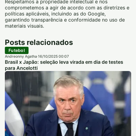
Respeitamos a propriedade intelectual e nos
comprometemos a agir de acordo com as diretrizes e
políticas aplicáveis, incluindo as do Google,
garantindo transparência e conformidade no uso de
materiais visuais.
Posts relacionados
Futebol
Andreonny Agatha
16/10/2025 00:07
·
Brasil x Japão: seleção leva virada em dia de testes
para Ancelotti