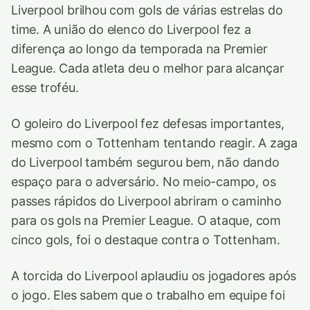
Liverpool brilhou com gols de várias estrelas do
time. A união do elenco do Liverpool fez a
diferença ao longo da temporada na Premier
League. Cada atleta deu o melhor para alcançar
esse troféu.
O goleiro do Liverpool fez defesas importantes,
mesmo com o Tottenham tentando reagir. A zaga
do Liverpool também segurou bem, não dando
espaço para o adversário. No meio-campo, os
passes rápidos do Liverpool abriram o caminho
para os gols na Premier League. O ataque, com
cinco gols, foi o destaque contra o Tottenham.
A torcida do Liverpool aplaudiu os jogadores após
o jogo. Eles sabem que o trabalho em equipe foi