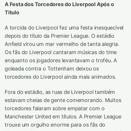
A Festa dos Torcedores do Liverpool Após o
Título
A torcida do Liverpool fez uma festa inesquecível
depois do título da Premier League. O estádio
Anfield virou um mar vermelho de tanta alegria.
Os fãs do Liverpool cantaram músicas do time
enquanto os jogadores levantavam o troféu. A
goleada contra o Tottenham deixou os
torcedores do Liverpool ainda mais animados.
Fora do estádio, as ruas de Liverpool também
estavam cheias de gente comemorando. Muitos
torcedores falaram sobre empatar com o
Manchester United em títulos. A Premier League
trouxe um orgulho enorme para os fãs do