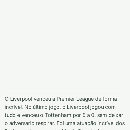
O Liverpool venceu a Premier League de forma
incrível. No último jogo, o Liverpool jogou com
tudo e venceu o Tottenham por 5 a 0, sem deixar
o adversário respirar. Foi uma atuação incrível dos