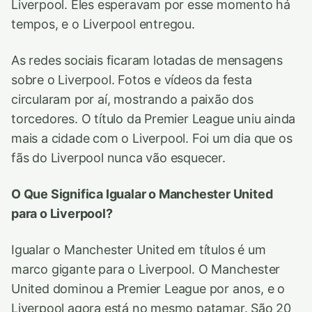
Liverpool. Eles esperavam por esse momento há
tempos, e o Liverpool entregou.
As redes sociais ficaram lotadas de mensagens
sobre o Liverpool. Fotos e vídeos da festa
circularam por aí, mostrando a paixão dos
torcedores. O título da Premier League uniu ainda
mais a cidade com o Liverpool. Foi um dia que os
fãs do Liverpool nunca vão esquecer.
O Que Significa Igualar o Manchester United
para o Liverpool?
Igualar o Manchester United em títulos é um
marco gigante para o Liverpool. O Manchester
United dominou a Premier League por anos, e o
Liverpool agora está no mesmo patamar. São 20