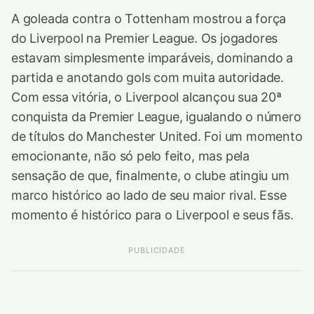
A goleada contra o Tottenham mostrou a força
do Liverpool na Premier League. Os jogadores
estavam simplesmente imparáveis, dominando a
partida e anotando gols com muita autoridade.
Com essa vitória, o Liverpool alcançou sua 20ª
conquista da Premier League, igualando o número
de títulos do Manchester United. Foi um momento
emocionante, não só pelo feito, mas pela
sensação de que, finalmente, o clube atingiu um
marco histórico ao lado de seu maior rival. Esse
momento é histórico para o Liverpool e seus fãs.
PUBLICIDADE