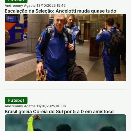
Andreonny Agatha
13/10/2025 15:45
·
Escalação da Seleção: Ancelotti muda quase tudo
Futebol
Andreonny Agatha
11/10/2025 00:06
·
Brasil goleia Coreia do Sul por 5 a 0 em amistoso