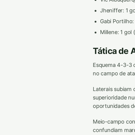
Jheniffer: 1 go
Gabi Portilho: 
Millene: 1 gol 
Tática de 
Esquema 4-3-3 of
no campo de ata
Laterais subiam 
superioridade n
oportunidades de
Meio-campo contr
confundiam marca