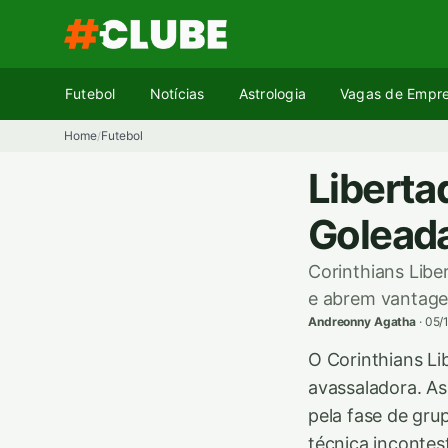
Pular
para
o
conteúdo
Futebol
Notícias
Astrologia
Vagas de Empr
Home
Futebol
/
Liberta
Goleada
Corinthians Lib
e abrem vantage
Andreonny Agatha
·
05/
O Corinthians Li
avassaladora. As
pela fase de gru
técnica incontest