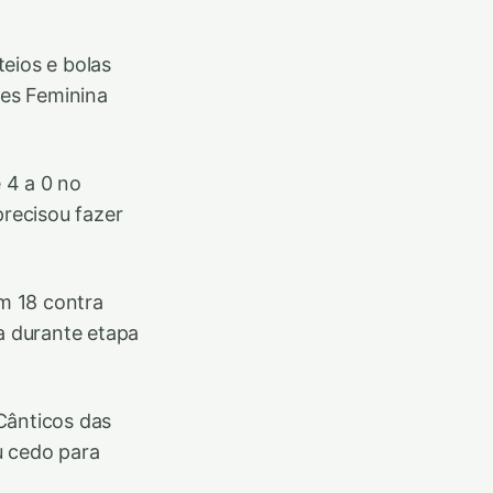
eios e bolas
res Feminina
e 4 a 0 no
precisou fazer
am 18 contra
da durante etapa
Cânticos das
 cedo para