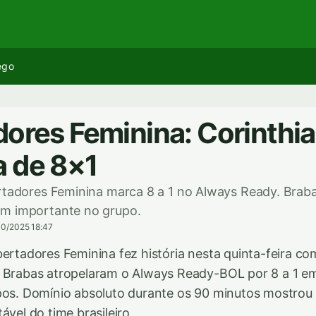
ego
dores Feminina: Corinthi
 de 8×1
ertadores Feminina marca 8 a 1 no Always Ready. Bra
m importante no grupo.
10/2025 18:47
bertadores Feminina fez história nesta quinta-feira c
 Brabas atropelaram o Always Ready-BOL por 8 a 1 em
pos. Domínio absoluto durante os 90 minutos mostrou 
ável do time brasileiro.