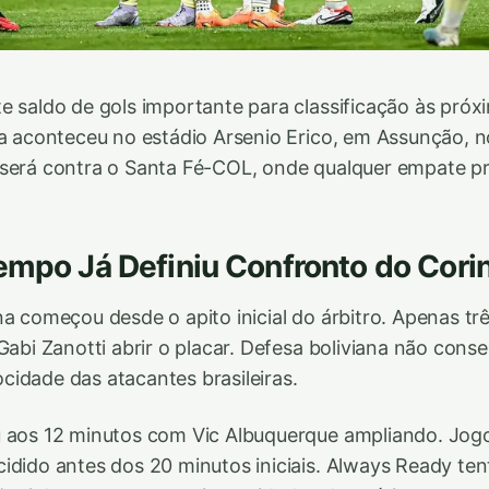
e saldo de gols importante para classificação às próx
va aconteceu no estádio Arsenio Erico, em Assunção, n
 será contra o Santa Fé-COL, onde qualquer empate p
empo Já Definiu Confronto do Cori
na começou desde o apito inicial do árbitro. Apenas t
Gabi Zanotti abrir o placar. Defesa boliviana não cons
idade das atacantes brasileiras.
 aos 12 minutos com Vic Albuquerque ampliando. Jogo
idido antes dos 20 minutos iniciais. Always Ready ten