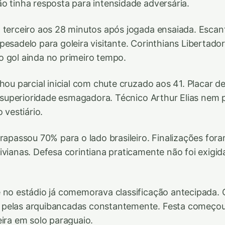
o tinha resposta para intensidade adversária.
 terceiro aos 28 minutos após jogada ensaiada. Escant
pesadelo para goleira visitante. Corinthians Libertado
 gol ainda no primeiro tempo.
hou parcial inicial com chute cruzado aos 41. Placar d
ia superioridade esmagadora. Técnico Arthur Elias nem 
 vestiário.
trapassou 70% para o lado brasileiro. Finalizações for
ivianas. Defesa corintiana praticamente não foi exigi
 no estádio já comemorava classificação antecipada. 
pelas arquibancadas constantemente. Festa começou
eira em solo paraguaio.