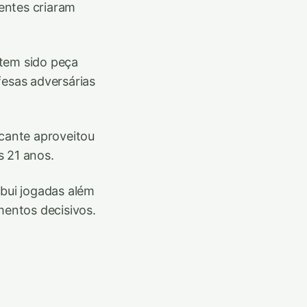
entes criaram
 tem sido peça
esas adversárias
cante aproveitou
s 21 anos.
ibui jogadas além
entos decisivos.