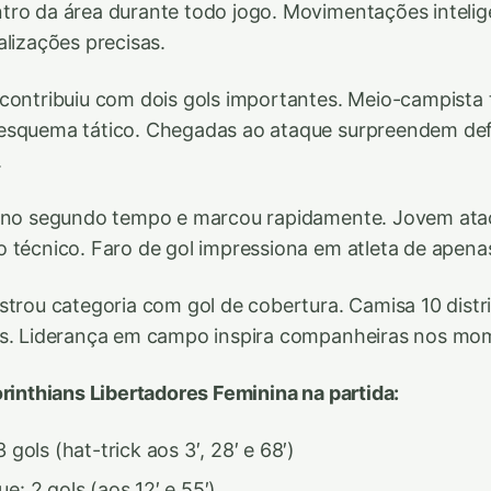
ro da área durante todo jogo. Movimentações intelig
alizações precisas.
contribuiu com dois gols importantes. Meio-campista
esquema tático. Chegadas ao ataque surpreendem def
.
u no segundo tempo e marcou rapidamente. Jovem ata
 técnico. Faro de gol impressiona em atleta de apena
strou categoria com gol de cobertura. Camisa 10 distr
es. Liderança em campo inspira companheiras nos mom
orinthians Libertadores Feminina na partida:
 gols (hat-trick aos 3′, 28′ e 68′)
e: 2 gols (aos 12′ e 55′)