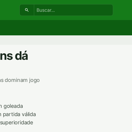
Buscar:
ans dá
bas dominam jogo
om goleada
 partida válida
superioridade