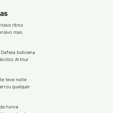
bas
nteve ritmo
ensivo mas
 Defesa boliviana
técnico Arthur
te teve noite
errou qualquer
 de honra