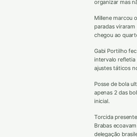
organizar mas nã
Millene marcou o
paradas viraram 
chegou ao quarto
Gabi Portilho fec
intervalo reflet
ajustes táticos no
Posse de bola ul
apenas 2 das bol
inicial.
Torcida presente
Brabas ecoavam 
delegação brasil