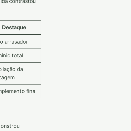
ida contrastou
Destaque
io arrasador
ínio total
liação da
tagem
plemento final
monstrou