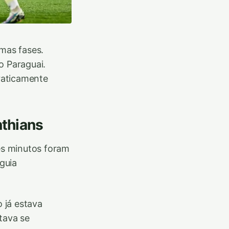
imas fases.
o Paraguai.
raticamente
nthians
rês minutos foram
eguia
 já estava
tava se