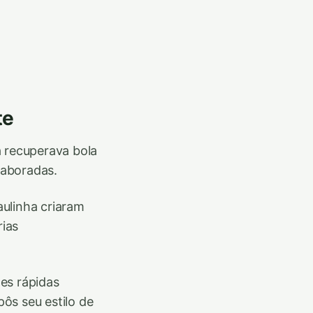
te
a recuperava bola
laboradas.
ulinha criaram
ias
es rápidas
ôs seu estilo de