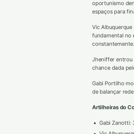
oportunismo dent
espaços para fin
Vic Albuquerque 
fundamental no 
constantemente
Jheniffer entro
chance dada pelo
Gabi Portilho mo
de balançar red
Artilheiras do C
Gabi Zanotti: 3
Vic Albuquerqu