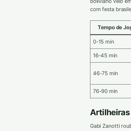
boliviano veio 
com festa brasil
Tempo de Jo
0-15 min
16-45 min
46-75 min
76-90 min
Artilheira
Gabi Zanotti ro