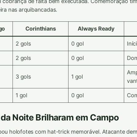
em cobrança de falta bem executada. Comemoração tím
eira nas arquibancadas.
go
Corinthians
Always Ready
2 gols
0 gol
Iníc
2 gols
0 gol
Dom
Amp
3 gols
1 gol
van
1 gol
0 gol
Com
s da Noite Brilharam em Campo
ubou holofotes com hat-trick memorável. Atacante de