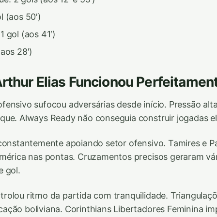
l (aos 50′)
1 gol (aos 41′)
(aos 28′)
Arthur Elias Funcionou Perfeitamen
ensivo sufocou adversárias desde início. Pressão alt
que. Always Ready não conseguia construir jogadas e
constantemente apoiando setor ofensivo. Tamires e Pa
umérica nas pontas. Cruzamentos precisos geraram vár
 gol.
olou ritmo da partida com tranquilidade. Triangulaçõ
ção boliviana. Corinthians Libertadores Feminina imp