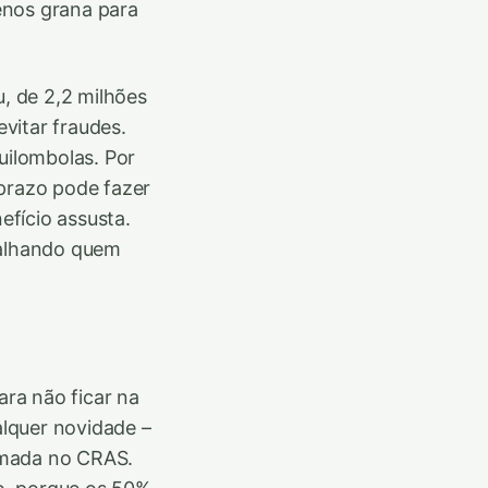
enos grana para
u, de 2,2 milhões
vitar fraudes.
uilombolas. Por
 prazo pode fazer
fício assusta.
palhando quem
ra não ficar na
lquer novidade –
rmada no CRAS.