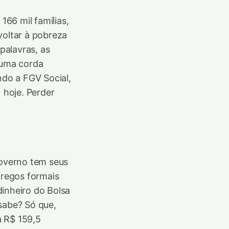
166 mil famílias,
oltar à pobreza
palavras, as
numa corda
do a FGV Social,
 hoje. Perder
overno tem seus
regos formais
dinheiro do Bolsa
sabe? Só que,
a R$ 159,5