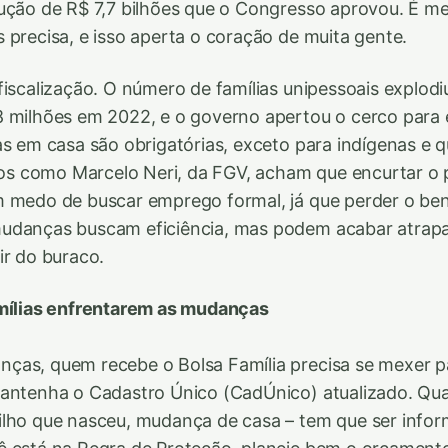
ução de R$ 7,7 bilhões que o Congresso aprovou. É m
 precisa, e isso aperta o coração de muita gente.
fiscalização. O número de famílias unipessoais explodi
 milhões em 2022, e o governo apertou o cerco para e
as em casa são obrigatórias, exceto para indígenas e q
icos como Marcelo Neri, da FGV, acham que encurtar o
 medo de buscar emprego formal, já que perder o bene
udanças buscam eficiência, mas podem acabar atra
ir do buraco.
amílias enfrentarem as mudanças
as, quem recebe o Bolsa Família precisa se mexer pa
mantenha o Cadastro Único (CadÚnico) atualizado. Qua
ilho que nasceu, mudança de casa – tem que ser info