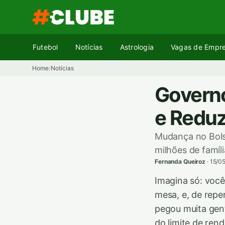
Pular
para
o
conteúdo
Futebol
Notícias
Astrologia
Vagas de Empr
Home
Notícias
/
Governo
e Reduz
Mudança no Bolsa 
milhões de famíl
Fernanda Queiroz
·
15/0
Imagina só: você
mesa, e, de repe
pegou muita gen
do limite de ren