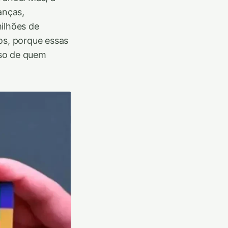
anças,
ilhões de
os, porque essas
lso de quem