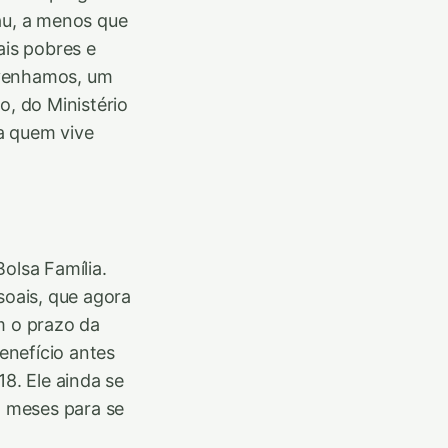
au, a menos que
ais pobres e
onvenhamos, um
o, do Ministério
a quem vive
lsa Família.
soais, que agora
m o prazo da
enefício antes
8. Ele ainda se
 meses para se