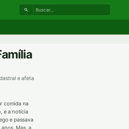
Buscar:
Família
dastral e afeta
ar comida na
 e a notícia
ego e passava
 anos. Mas, a