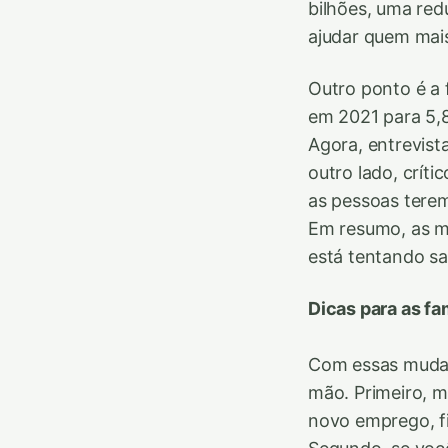
bilhões, uma red
ajudar quem mais
Outro ponto é a 
em 2021 para 5,8
Agora, entrevist
outro lado, crít
as pessoas terem
Em resumo, as m
está tentando sa
Dicas para as f
Com essas mudanç
mão. Primeiro, 
novo emprego, f