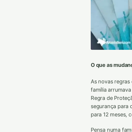
O que as mudanç
As novas regras 
família arrumava
Regra de Proteçã
segurança para q
para 12 meses, 
Pensa numa famí