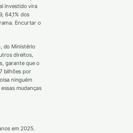
l investido vira
9, 64,1% dos
rama. Encurtar o
 do Ministério
tros direitos,
s, garante que o
 bilhões por
coisa ninguém
se essas mudanças
 anos em 2025.