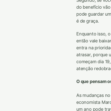
Segundo, se voc
do benefício vão
pode guardar uma
é de graça.
Enquanto isso, o
então vale baixa
entra na priorid
atrasar, porque 
começam dia 19,
atenção redobra
O que pensam os
As mudanças no B
economista Marce
um ano pode trav