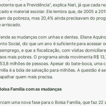
otente que a Previdência”, explica Neri, já que cada rea
do e material escolar. Ele lembra que, de 2005 a 201
íram da pobreza, mas 20,4% ainda precisavam do prog
é arriscado.
ende as mudanças com unhas e dentes. Eliane Aquino,
to Social, diz que um ano é suficiente para acessar ou
mprego, e que a fiscalização, com visitas domiciliare
 aos mais pobres. O programa ainda movimenta R$ 13,7
53,8 milhões de pessoas. Apesar do bate-boca, uma 
mília é a bóia de salvação para milhões. A questão é 
rapalhar quem mais precisa.
 Bolsa Família com as mudanças
cam uma nova fase para o Bolsa Família, que faz 22