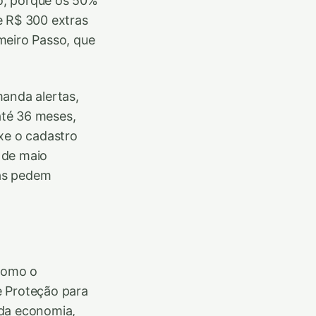
o, porque os 50%
e R$ 300 extras
meiro Passo, que
manda alertas,
até 36 meses,
xe o cadastro
 de maio
ças pedem
 como o
e Proteção para
 da economia,