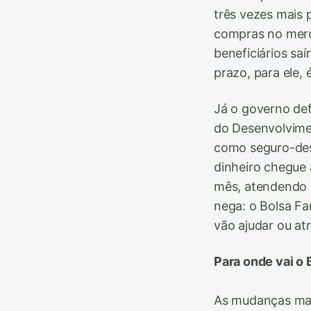
três vezes mais p
compras no merca
beneficiários sa
prazo, para ele, 
Já o governo def
do Desenvolvimen
como seguro-dese
dinheiro chegue
mês, atendendo 
nega: o Bolsa Fa
vão ajudar ou at
Para onde vai o
As mudanças mar