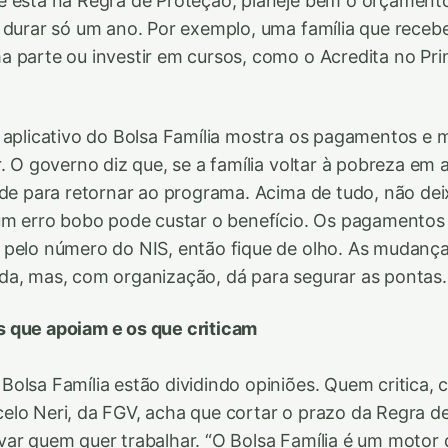
ê está na Regra de Proteção, planeje bem o orçament
 durar só um ano. Por exemplo, uma família que receb
 parte ou investir em cursos, como o Acredita no Pri
 aplicativo do Bolsa Família mostra os pagamentos e 
r. O governo diz que, se a família voltar à pobreza em 
ade para retornar ao programa. Acima de tudo, não dei
um erro bobo pode custar o benefício. Os pagamentos
 pelo número do NIS, então fique de olho. As mudan
da, mas, com organização, dá para segurar as pontas.
 que apoiam e os que criticam
olsa Família estão dividindo opiniões. Quem critica,
lo Neri, da FGV, acha que cortar o prazo da Regra d
ar quem quer trabalhar. “O Bolsa Família é um motor