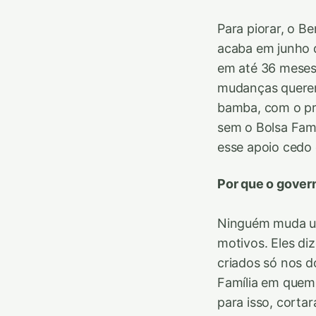
Para piorar, o Be
acaba em junho 
em até 36 meses,
mudanças querem
bamba, com o pr
sem o Bolsa Famí
esse apoio cedo 
Por que o gover
Ninguém muda um
motivos. Eles d
criados só nos d
Família em quem 
para isso, corta