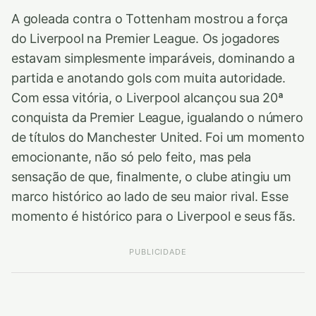
A goleada contra o Tottenham mostrou a força
do Liverpool na Premier League. Os jogadores
estavam simplesmente imparáveis, dominando a
partida e anotando gols com muita autoridade.
Com essa vitória, o Liverpool alcançou sua 20ª
conquista da Premier League, igualando o número
de títulos do Manchester United. Foi um momento
emocionante, não só pelo feito, mas pela
sensação de que, finalmente, o clube atingiu um
marco histórico ao lado de seu maior rival. Esse
momento é histórico para o Liverpool e seus fãs.
PUBLICIDADE