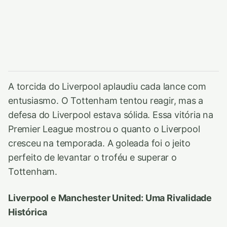
A torcida do Liverpool aplaudiu cada lance com
entusiasmo. O Tottenham tentou reagir, mas a
defesa do Liverpool estava sólida. Essa vitória na
Premier League mostrou o quanto o Liverpool
cresceu na temporada. A goleada foi o jeito
perfeito de levantar o troféu e superar o
Tottenham.
Liverpool e Manchester United: Uma Rivalidade
Histórica