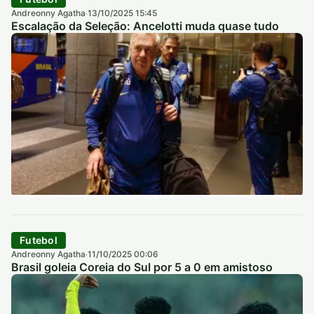
Andreonny Agatha
13/10/2025 15:45
·
Escalação da Seleção: Ancelotti muda quase tudo
Futebol
Andreonny Agatha
11/10/2025 00:06
·
Brasil goleia Coreia do Sul por 5 a 0 em amistoso