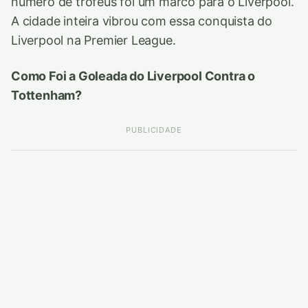
número de troféus foi um marco para o Liverpool.
A cidade inteira vibrou com essa conquista do
Liverpool na Premier League.
Como Foi a Goleada do Liverpool Contra o
Tottenham?
PUBLICIDADE