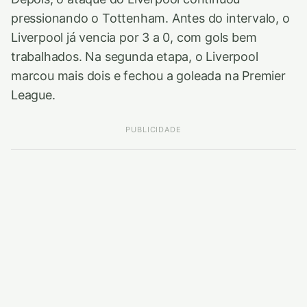
pressionando o Tottenham. Antes do intervalo, o
Liverpool já vencia por 3 a 0, com gols bem
trabalhados. Na segunda etapa, o Liverpool
marcou mais dois e fechou a goleada na Premier
League.
PUBLICIDADE