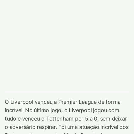
O Liverpool venceu a Premier League de forma
incrível. No último jogo, o Liverpool jogou com
tudo e venceu o Tottenham por 5 a 0, sem deixar
o adversário respirar. Foi uma atuação incrível dos