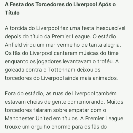
A Festa dos Torcedores do Liverpool Após o
Título
A torcida do Liverpool fez uma festa inesquecível
depois do título da Premier League. O estádio
Anfield virou um mar vermelho de tanta alegria.
Os fãs do Liverpool cantaram músicas do time
enquanto os jogadores levantavam o troféu. A
goleada contra o Tottenham deixou os
torcedores do Liverpool ainda mais animados.
Fora do estádio, as ruas de Liverpool também
estavam cheias de gente comemorando. Muitos
torcedores falaram sobre empatar com o
Manchester United em títulos. A Premier League
trouxe um orgulho enorme para os fãs do