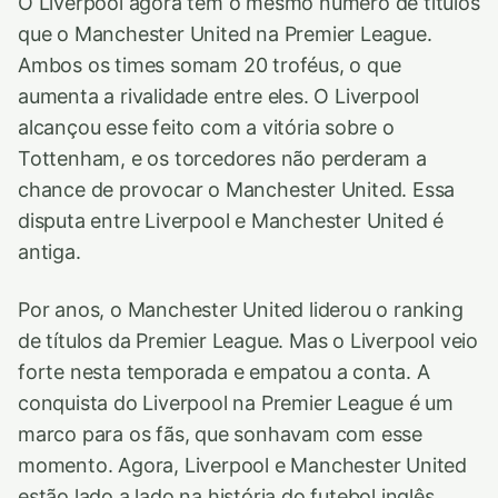
O Liverpool agora tem o mesmo número de títulos
que o Manchester United na Premier League.
Ambos os times somam 20 troféus, o que
aumenta a rivalidade entre eles. O Liverpool
alcançou esse feito com a vitória sobre o
Tottenham, e os torcedores não perderam a
chance de provocar o Manchester United. Essa
disputa entre Liverpool e Manchester United é
antiga.
Por anos, o Manchester United liderou o ranking
de títulos da Premier League. Mas o Liverpool veio
forte nesta temporada e empatou a conta. A
conquista do Liverpool na Premier League é um
marco para os fãs, que sonhavam com esse
momento. Agora, Liverpool e Manchester United
estão lado a lado na história do futebol inglês.