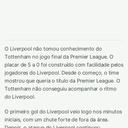
O Liverpool não tomou conhecimento do
Tottenham no jogo final da Premier League. O
placar de 5 a 0 foi construído com facilidade pelos
jogadores do Liverpool. Desde o começo, o time
mostrou que queria o título da Premier League. O
Tottenham não conseguiu acompanhar o ritmo
do Liverpool.
O primeiro gol do Liverpool veio logo nos minutos
iniciais, com um chute forte de fora da área.
Depois, o ataque do Liverpool continuou