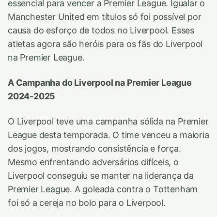
essencial para vencer a Premier League. Igualar o
Manchester United em títulos só foi possível por
causa do esforço de todos no Liverpool. Esses
atletas agora são heróis para os fãs do Liverpool
na Premier League.
A Campanha do Liverpool na Premier League
2024-2025
O Liverpool teve uma campanha sólida na Premier
League desta temporada. O time venceu a maioria
dos jogos, mostrando consistência e força.
Mesmo enfrentando adversários difíceis, o
Liverpool conseguiu se manter na liderança da
Premier League. A goleada contra o Tottenham
foi só a cereja no bolo para o Liverpool.