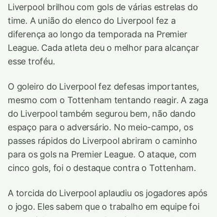
Liverpool brilhou com gols de várias estrelas do
time. A união do elenco do Liverpool fez a
diferença ao longo da temporada na Premier
League. Cada atleta deu o melhor para alcançar
esse troféu.
O goleiro do Liverpool fez defesas importantes,
mesmo com o Tottenham tentando reagir. A zaga
do Liverpool também segurou bem, não dando
espaço para o adversário. No meio-campo, os
passes rápidos do Liverpool abriram o caminho
para os gols na Premier League. O ataque, com
cinco gols, foi o destaque contra o Tottenham.
A torcida do Liverpool aplaudiu os jogadores após
o jogo. Eles sabem que o trabalho em equipe foi