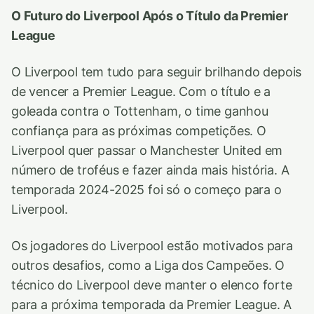
O Futuro do Liverpool Após o Título da Premier
League
O Liverpool tem tudo para seguir brilhando depois
de vencer a Premier League. Com o título e a
goleada contra o Tottenham, o time ganhou
confiança para as próximas competições. O
Liverpool quer passar o Manchester United em
número de troféus e fazer ainda mais história. A
temporada 2024-2025 foi só o começo para o
Liverpool.
Os jogadores do Liverpool estão motivados para
outros desafios, como a Liga dos Campeões. O
técnico do Liverpool deve manter o elenco forte
para a próxima temporada da Premier League. A