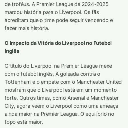
de troféus. A Premier League de 2024-2025
marcou história para o Liverpool. Os fãs
acreditam que o time pode seguir vencendo e
fazer mais história.
O Impacto da Vitória do Liverpool no Futebol
Inglês
O título do Liverpool na Premier League mexe
com o futebol inglês. A goleada contra o
Tottenham e o empate com o Manchester United
mostram que o Liverpool está em um momento
forte. Outros times, como Arsenal e Manchester
City, agora veem o Liverpool como uma ameaça
ainda maior na Premier League. O equilíbrio no
topo está maior.