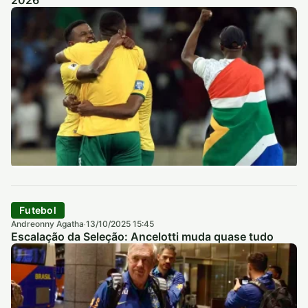
2026
Futebol
Andreonny Agatha
13/10/2025 15:45
·
Escalação da Seleção: Ancelotti muda quase tudo