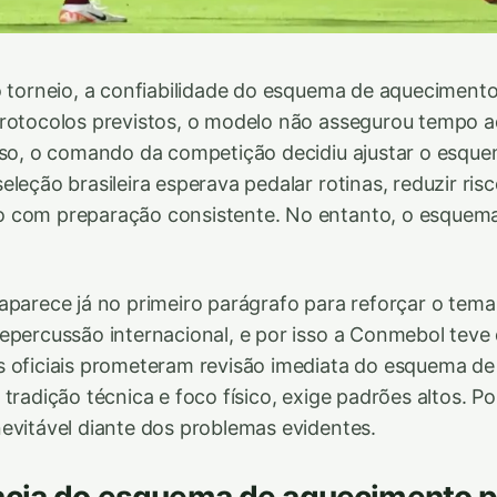
o torneio, a confiabilidade do esquema de aqueciment
protocolos previstos, o modelo não assegurou tempo 
sso, o comando da competição decidiu ajustar o esqu
leção brasileira esperava pedalar rotinas, reduzir risc
 com preparação consistente. No entanto, o esquema
aparece já no primeiro parágrafo para reforçar o tema
epercussão internacional, e por isso a Conmebol teve d
s oficiais prometeram revisão imediata do esquema d
tradição técnica e foco físico, exige padrões altos. Po
evitável diante dos problemas evidentes.