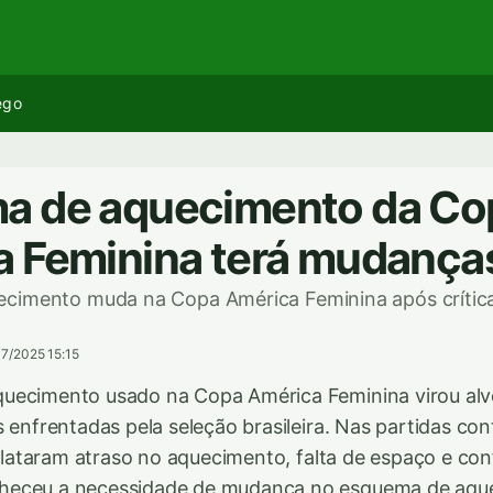
ego
a de aquecimento da Co
 Feminina terá mudança
cimento muda na Copa América Feminina após crític
07/2025 15:15
uecimento usado na Copa América Feminina virou alvo
s enfrentadas pela seleção brasileira. Nas partidas co
relataram atraso no aquecimento, falta de espaço e con
heceu a necessidade de mudança no esquema de aqu