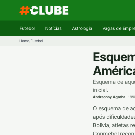
Pular
para
o
conteúdo
Futebol
Notícias
Astrologia
Vagas de Empr
Home
Futebol
/
Esquem
América
Esquema de aque
inicial.
Andreonny Agatha
·
19/
O esquema de aq
após dificuldade
Bolívia, atletas 
Conmebol recon