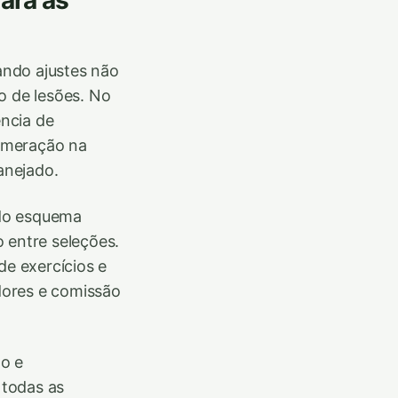
ara as
ando ajustes não
o de lesões. No
ência de
lomeração na
anejado.
 do esquema
 entre seleções.
de exercícios e
adores e comissão
o e
 todas as