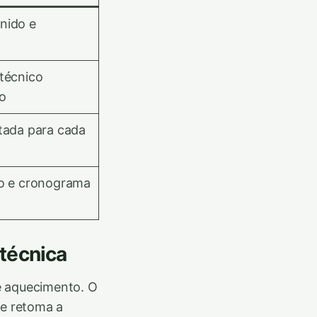
nido e
 técnico
do
itada para cada
ão e cronograma
 técnica
e aquecimento. O
 e retoma a