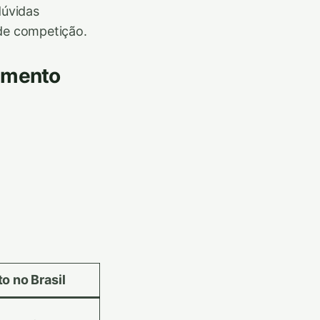
dúvidas
 de competição.
imento
o no Brasil