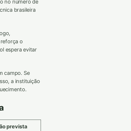
ão no número de
nica brasileira
jogo,
reforça o
l espera evitar
em campo. Se
so, a instituição
quecimento.
a
ão prevista