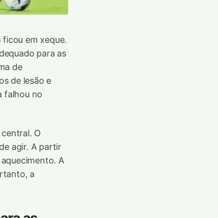
o ficou em xeque.
adequado para as
ema de
os de lesão e
 falhou no
 central. O
e agir. A partir
e aquecimento. A
rtanto, a