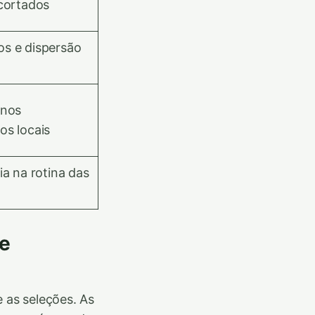
 cortados
s e dispersão
 nos
os locais
ia na rotina das
e
 as seleções. As