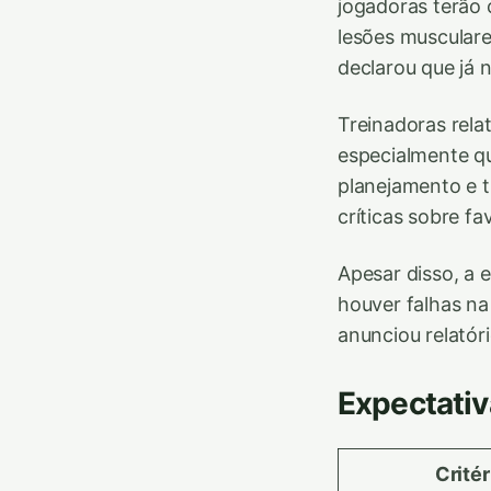
jogadoras terão
lesões musculare
declarou que já
Treinadoras rela
especialmente qu
planejamento e 
críticas sobre f
Apesar disso, a 
houver falhas na 
anunciou relató
Expectati
Critér