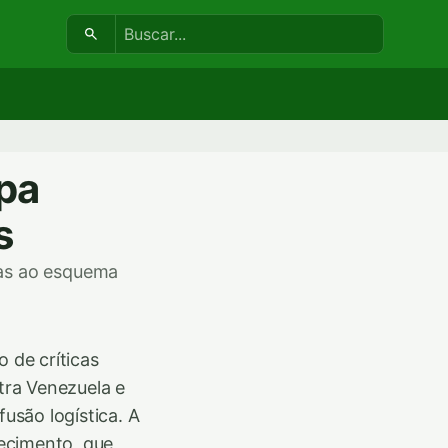
Buscar:
pa
s
as ao esquema
 de críticas
ntra Venezuela e
fusão logística. A
ecimento, que