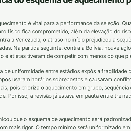
ncia do esquema de aquecimento p
uecimento é vital para a performance da seleção. Qu
ro físico fica comprometido, além da elevação do risc
ntra a Venezuela, o atraso no início prejudicou a sequ
jadas. Na partida seguinte, contra a Bolívia, houve ag
o e atletas tiveram de competir com menos do que pl
lta de uniformidade entre estádios expôs a fragilidade
ampos usaram horários sobrepostos e causaram conflito
mais, pois prioriza o aquecimento em grupo, sequência 
de. Por isso, a revisão já estava em pauta entre trein
cou que o esquema de aquecimento será padronizad
com mais rigor. O tempo mínimo será uniformizado em