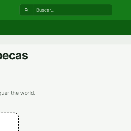
Buscar:
becas
quer the world.