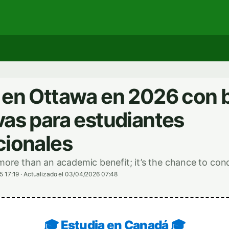
 en Ottawa en 2026 con 
vas para estudiantes
cionales
 more than an academic benefit; it’s the chance to con
5 17:19
·
Actualizado el 03/04/2026 07:48
🎓 Estudia en Canadá 🎓