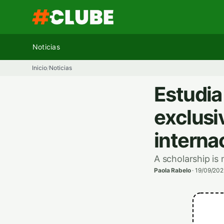
Ir
al
contenido
Noticias
Inicio
Noticias
/
Estudia
exclusi
interna
A scholarship is
Paola Rabelo
·
19/09/202