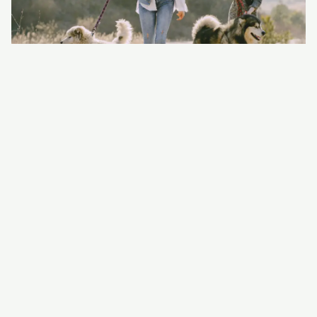
Noticias
Paola Rabelo
15/01/2026 16:44
·
Rover: cómo el cuidado de perros se convirtió en una
oportunidad de ingresos global