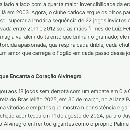
ca lado a lado com a quarta maior invencibilidade da e
a lá em 2003. Agora, o clube carioca ergue os olhos p
so: superar a lendária sequência de 22 jogos invictos 
ada entre 2011 e 2012 sob as mãos firmes de Luiz Feli
 magia vai além do talento que brilha no gramado; ele r
torcida apaixonada, que respira cada drible, cada chu
e um amor que carrega o Fogão em cada passo dessa j
ue Encanta o Coração Alvinegro
ou aos 18 jogos sem derrota com um empate em 0 a 0
treia do Brasileirão 2025, em 30 de março, no Allianz 
ma vitórias e empates que mostram consistência e garr
tição aconteceu em 11 de agosto de 2024, para o Juv
, o Alvinegro enfrentou gigantes como o próprio Palmei