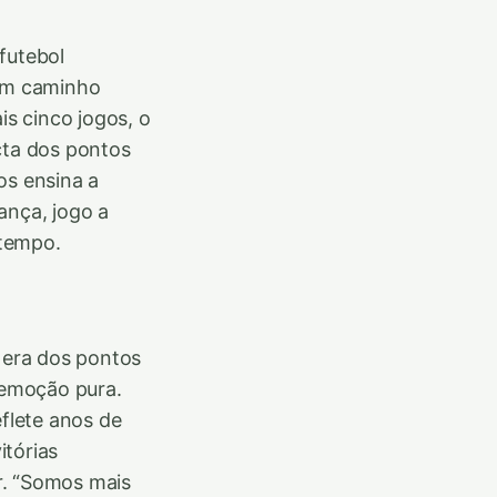
futebol
 um caminho
is cinco jogos, o
cta dos pontos
os ensina a
ança, jogo a
 tempo.
a era dos pontos
é emoção pura.
flete anos de
itórias
r. “Somos mais