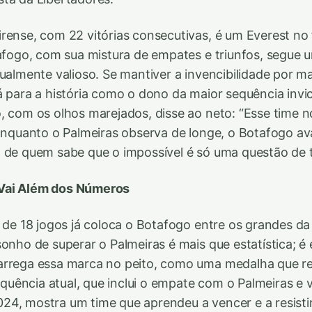
rense, com 22 vitórias consecutivas, é um Everest no 
tafogo, com sua mistura de empates e triunfos, segue
ualmente valioso. Se mantiver a invencibilidade por ma
á para a história como o dono da maior sequência invi
, com os olhos marejados, disse ao neto: “Esse time n
 Enquanto o Palmeiras observa de longe, o Botafogo av
a de quem sabe que o impossível é só uma questão de
Vai Além dos Números
e de 18 jogos já coloca o Botafogo entre os grandes d
sonho de superar o Palmeiras é mais que estatística; 
arrega essa marca no peito, como uma medalha que re
sequência atual, que inclui o empate com o Palmeiras e v
4, mostra um time que aprendeu a vencer e a resisti