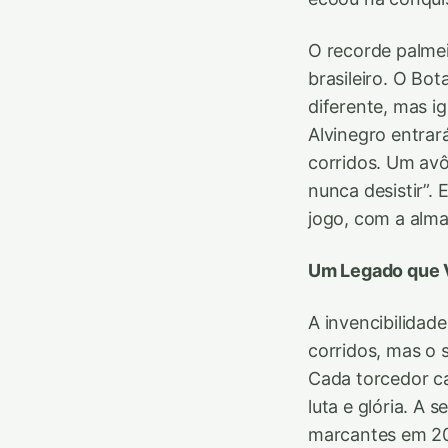
O recorde palmei
brasileiro. O Bo
diferente, mas ig
Alvinegro entrar
corridos. Um avô
nunca desistir”.
jogo, com a alm
Um Legado que 
A invencibilidad
corridos, mas o 
Cada torcedor c
luta e glória. A 
marcantes em 202