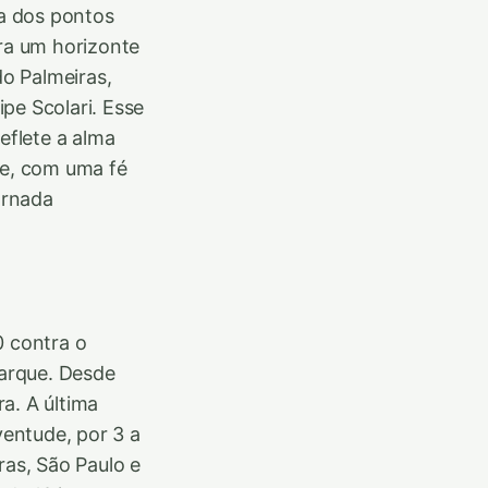
ra dos pontos
ara um horizonte
do Palmeiras,
pe Scolari. Esse
eflete a alma
te, com uma fé
ornada
 contra o
Parque. Desde
a. A última
entude, por 3 a
ras, São Paulo e