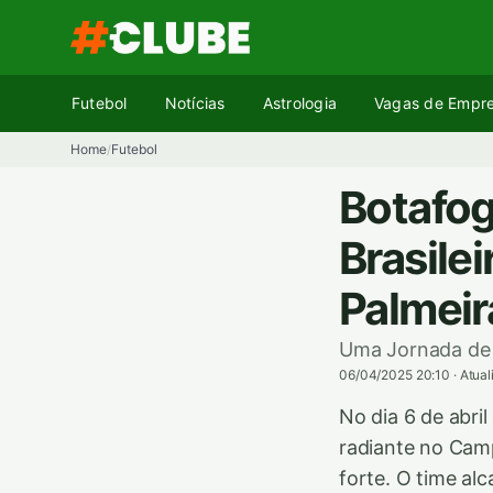
Pular
para
o
conteúdo
Futebol
Notícias
Astrologia
Vagas de Empr
Home
Futebol
/
Botafog
Brasile
Palmeir
Uma Jornada de F
06/04/2025 20:10
·
Atua
No dia 6 de abri
radiante no Camp
forte. O time al