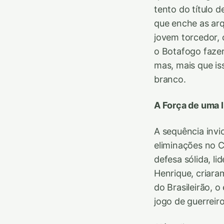
tento do título 
que enche as ar
jovem torcedor, 
o Botafogo fazer
mas, mais que is
branco.
A Força de uma 
A sequência invi
eliminações no C
defesa sólida, l
Henrique, criaram
do Brasileirão, 
jogo de guerreir