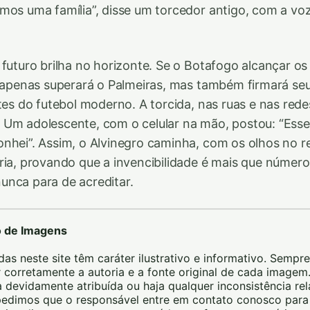
mos uma família”, disse um torcedor antigo, com a vo
 futuro brilha no horizonte. Se o Botafogo alcançar os
ão apenas superará o Palmeiras, mas também firmará 
tes do futebol moderno. A torcida, nas ruas e nas redes
 Um adolescente, com o celular na mão, postou: “Esse
nhei”. Assim, o Alvinegro caminha, com os olhos no r
ria, provando que a invencibilidade é mais que números
nca para de acreditar.
o de Imagens
das neste site têm caráter ilustrativo e informativo. Sempre
 corretamente a autoria e a fonte original de cada image
 devidamente atribuída ou haja qualquer inconsistência re
, pedimos que o responsável entre em contato conosco pa