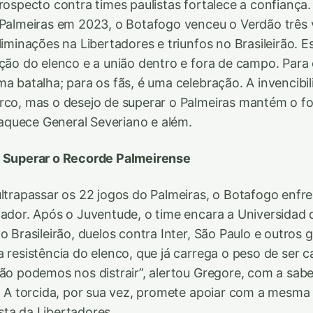
trospecto contra times paulistas fortalece a confiança
 Palmeiras em 2023, o Botafogo venceu o Verdão três
liminações na Libertadores e triunfos no Brasileirão. 
ação do elenco e a união dentro e fora de campo. Para
ma batalha; para os fãs, é uma celebração. A invencibi
arco, mas o desejo de superar o Palmeiras mantém o 
quece General Severiano e além.
a Superar o Recorde Palmeirense
ultrapassar os 22 jogos do Palmeiras, o Botafogo enfr
iador. Após o Juventude, o time encara a Universidad d
o Brasileirão, duelos contra Inter, São Paulo e outros 
a resistência do elenco, que já carrega o peso de ser
Não podemos nos distrair”, alertou Gregore, com a sab
o. A torcida, por sua vez, promete apoiar com a mesma
ta da Libertadores.