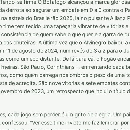
tendo-se firme.O Botafogo alcançou a marca gloriosa
da derrota ao segurar um empate em 0 a 0 contra o P
na estreia do Brasileirão 2025, lá no pulsante Allianz
 o time tem tecido uma tapeçaria vibrante de vitórias 
consistência de quem sabe o que quer e a garra de q
 das chuteiras. A última vez que o Alvinegro baixou a
m 11 de agosto de 2024, num revés de 3 a 2 para o Ju
rás como um eco distante. De lá para cá, o Fogão enca
almeiras, São Paulo, Corinthians –, enfrentando cada
roz, como quem carrega nos ombros o peso de uma t
iste de acredita. São nove vitórias e sete empates con
novembro de 2023, um retrospecto que inclui o título 
es, cada jogo sem perder é um grito de alegria. Um pai,
, confessou: “Ver esse time invicto me faz lembrar po