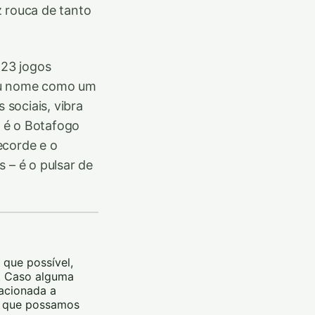
z rouca de tanto
 23 jogos
seu nome como um
 sociais, vibra
 é o Botafogo
ecorde e o
 – é o pulsar de
 que possível,
m. Caso alguma
lacionada a
ra que possamos