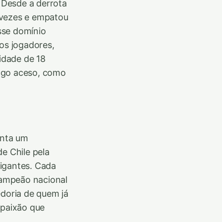
. Desde a derrota
 vezes e empatou
Esse domínio
 os jogadores,
lidade de 18
fogo aceso, como
enta um
e Chile pela
gigantes. Cada
 campeão nacional
edoria de quem já
 paixão que