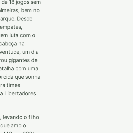
 de 18 jogos sem
almeiras, bem no
 Parque. Desde
e empates,
uem luta com o
 cabeça na
ventude, um dia
rou gigantes de
 batalha com uma
orcida que sonha
tra times
da Libertadores
 levando o filho
r que amo o