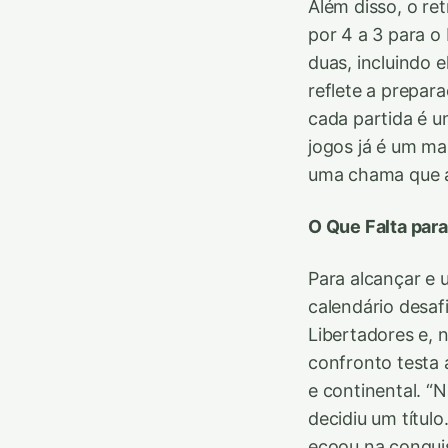
Além disso, o re
por 4 a 3 para o
duas, incluindo e
reflete a prepar
cada partida é u
jogos já é um m
uma chama que a
O Que Falta par
Para alcançar e 
calendário desaf
Libertadores e, n
confronto testa 
e continental. “
decidiu um títul
ecoou na conquis