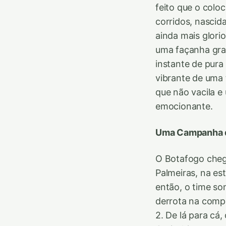
feito que o colo
corridos, nascid
ainda mais glorio
uma façanha grav
instante de pura
vibrante de uma 
que não vacila 
emocionante.
Uma Campanha q
O Botafogo cheg
Palmeiras, na es
então, o time so
derrota na compe
2. De lá para cá