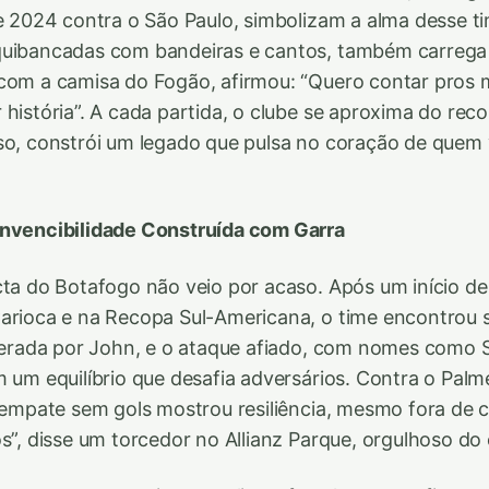
de 2024 contra o São Paulo, simbolizam a alma desse ti
quibancadas com bandeiras e cantos, também carrega
com a camisa do Fogão, afirmou: “Quero contar pros m
 história”. A cada partida, o clube se aproxima do rec
so, constrói um legado que pulsa no coração de quem 
Invencibilidade Construída com Garra
cta do Botafogo não veio por acaso. Após um início de 
arioca e na Recopa Sul-Americana, o time encontrou s
iderada por John, e o ataque afiado, com nomes como S
 um equilíbrio que desafia adversários. Contra o Palme
o empate sem gols mostrou resiliência, mesmo fora de c
os”, disse um torcedor no Allianz Parque, orgulhoso do