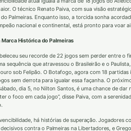
encibilidade atual iguala a marca de 18 jogos do Atlét
ior. O técnico Renato Paiva, com sua visão estratégic
do Palmeiras. Enquanto isso, a torcida sonha acordad
ampeão nacional e continental, está pronto para voar ai
 Marca Histórica do Palmeiras
beleceu seu recorde de 22 jogos sem perder entre o fi
uma sequência que atravessou o Brasileirão e o Paulist
ro sob Felipão. O Botafogo, agora com 18 partidas in
ogos sem derrota para igualar essa façanha. O próximo
ábado, dia 5, no Nilton Santos, é uma chance de dar 
er o foco em cada jogo”, disse Paiva, com a serenid
.
nvencibilidade, há histórias de superação. Jogadores c
decisivos contra o Palmeiras na Libertadores, e Grego