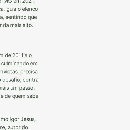
ico-MG em 2021,
a, guia o elenco
a, sentindo que
nda mais alto.
m de 2011 e o
a, culminando em
victas, precisa
 desafio, contra
mais um passo.
ade de quem sabe
omo Igor Jesus,
re, autor do