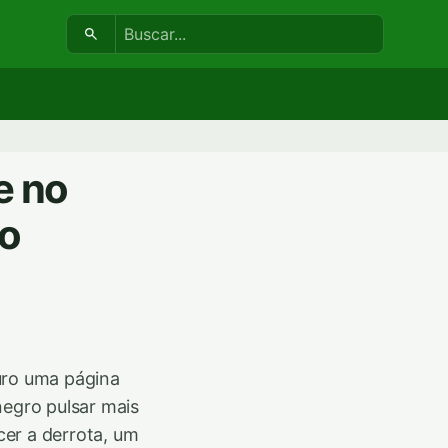
Buscar:
e no
 o
uro uma página
negro pulsar mais
cer a derrota, um