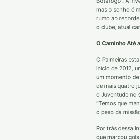
Botafogo”. A inv
mas o sonho é ma
rumo ao recorde 
o clube, atual c
O Caminho Até a
O Palmeiras esta
início de 2012, 
um momento de ou
de mais quatro j
o Juventude no s
“Temos que mant
o peso da missão
Por trás dessa i
que marcou gols 