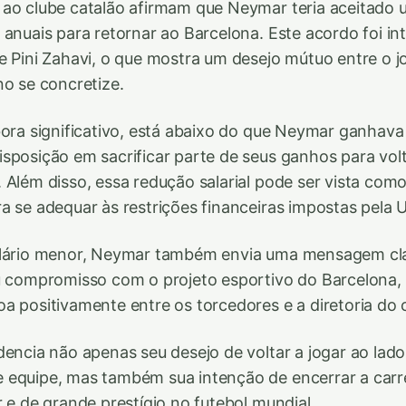
ao clube catalão afirmam que Neymar teria aceitado u
 anuais para retornar ao Barcelona. Este acordo foi 
e Pini Zahavi, o que mostra um desejo mútuo entre o j
no se concretize.
bora significativo, está abaixo do que Neymar ganhava
sposição em sacrificar parte de seus ganhos para volta
 Além disso, essa redução salarial pode ser vista com
a se adequar às restrições financeiras impostas pela 
alário menor, Neymar também envia uma mensagem cla
u compromisso com o projeto esportivo do Barcelona,
a positivamente entre os torcedores e a diretoria do 
dencia não apenas seu desejo de voltar a jogar ao lado
 equipe, mas também sua intenção de encerrar a carr
r e de grande prestígio no futebol mundial.