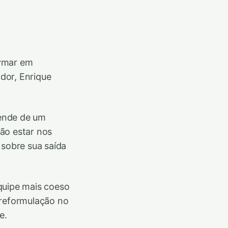
eymar em
dor, Enrique
pende de um
ão estar nos
 sobre sua saída
quipe mais coeso
 reformulação no
e.