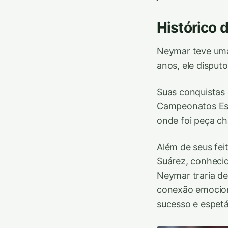
Histórico 
Neymar teve uma
anos, ele disput
Suas conquistas 
Campeonatos Esp
onde foi peça cha
Além de seus fe
Suárez, conheci
Neymar traria de
conexão emociona
sucesso e espet