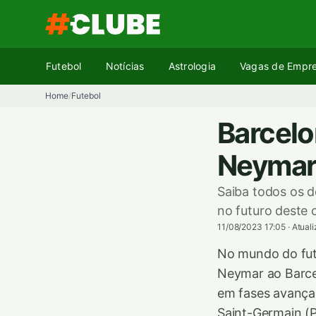
Pular
para
o
conteúdo
Futebol
Notícias
Astrologia
Vagas de Empr
Home
Futebol
/
Barcel
Neyma
Saiba todos os d
no futuro deste c
11/08/2023 17:05
·
Atual
No mundo do fute
Neymar ao Barcel
em fases avança
Saint-Germain (