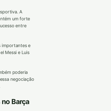
sportiva. A
antém um forte
sucesso entre
s importantes e
l Messi e Luis
ambém poderia
 dessa negociação
.
 no Barça