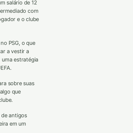
m salário de 12
intermediado com
ogador e o clube
 no PSG, o que
r a vestir a
o uma estratégia
UEFA.
ra sobre suas
 algo que
clube.
 de antigos
eira em um