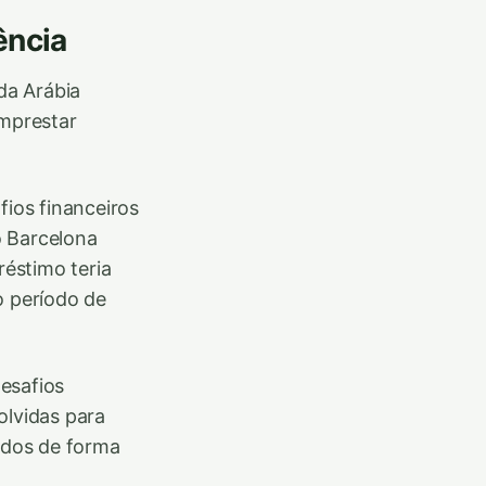
ência
da Arábia
emprestar
fios financeiros
o Barcelona
réstimo teria
o período de
esafios
olvidas para
didos de forma