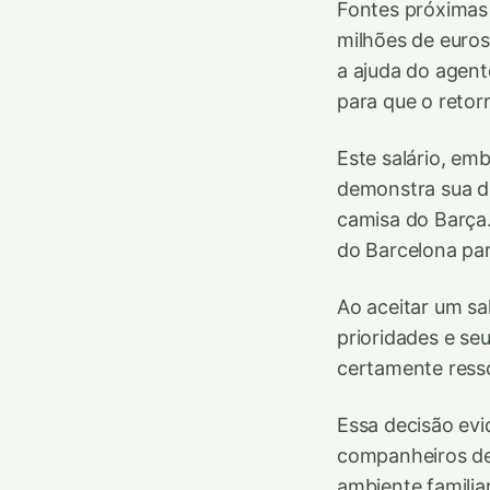
Fontes próximas 
milhões de euros
a ajuda do agent
para que o retor
Este salário, em
demonstra sua di
camisa do Barça.
do Barcelona par
Ao aceitar um s
prioridades e se
certamente resso
Essa decisão evi
companheiros de
ambiente familia