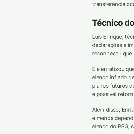
transferência oc
Técnico d
Luis Enrique, t
declarações à im
reconheceu que 
Ele enfatizou q
elenco inflado d
planos futuros d
e possível retor
Além disso, Enri
e menos dependen
elenco do PSG, c