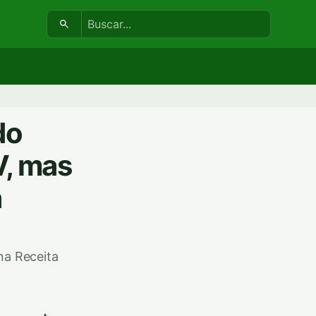
Buscar:
do
V, mas
a
na Receita