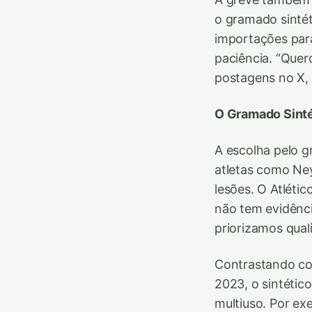
o gramado sintét
importações para
paciência. “Quer
postagens no X,
O Gramado Sinté
A escolha pelo g
atletas como Ney
lesões. O Atlétic
não tem evidênci
priorizamos qual
Contrastando co
2023, o sintétic
multiuso. Por ex