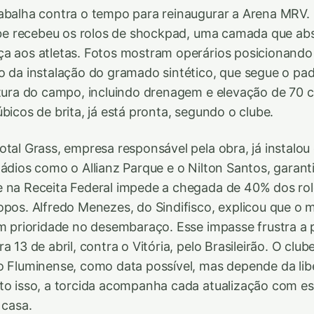
abalha contra o tempo para reinaugurar a Arena MRV. 
lube recebeu os rolos de shockpad, uma camada que ab
a aos atletas. Fotos mostram operários posicionando 
o da instalação do gramado sintético, que segue o pad
utura do campo, incluindo drenagem e elevação de 70
bicos de brita, já está pronta, segundo o clube.
otal Grass, empresa responsável pela obra, já instalo
tádios como o Allianz Parque e o Nilton Santos, garant
e na Receita Federal impede a chegada de 40% dos ro
opos. Alfredo Menezes, do Sindifisco, explicou que o ma
em prioridade no desembaraço. Esse impasse frustra a pr
a 13 de abril, contra o Vitória, pelo Brasileirão. O club
o Fluminense, como data possível, mas depende da li
to isso, a torcida acompanha cada atualização com e
 casa.