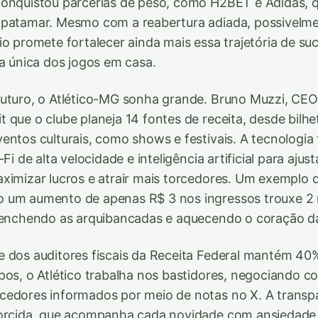
conquistou parcerias de peso, como H2BET e Adidas, 
 patamar. Mesmo com a reabertura adiada, possivelme
io promete fortalecer ainda mais essa trajetória de su
ia única dos jogos em casa.
uturo, o Atlético-MG sonha grande. Bruno Muzzi, CEO
 que o clube planeja 14 fontes de receita, desde bilhet
entos culturais, como shows e festivais. A tecnologi
-Fi de alta velocidade e inteligência artificial para ajus
ximizar lucros e atrair mais torcedores. Um exemplo 
 um aumento de apenas R$ 3 nos ingressos trouxe 2 
, enchendo as arquibancadas e aquecendo o coração d
e dos auditores fiscais da Receita Federal mantém 4
pos, o Atlético trabalha nos bastidores, negociando c
edores informados por meio de notas no X. A transpa
torcida, que acompanha cada novidade com ansiedade.