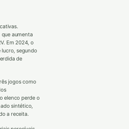
cativas.
o que aumenta
RV. Em 2024, o
 lucro, segundo
erdida de
três jogos como
dos
o elenco perde o
ado sintético,
o a receita.
ais perecíveis,