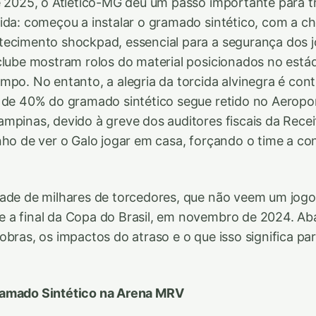
e 2025, o Atlético-MG deu um passo importante para t
ida: começou a instalar o gramado sintético, com a c
tecimento shockpad, essencial para a segurança dos 
clube mostram rolos do material posicionados no estád
mpo. No entanto, a alegria da torcida alvinegra é con
 de 40% do gramado sintético segue retido no Aeropo
mpinas, devido à greve dos auditores fiscais da Recei
nho de ver o Galo jogar em casa, forçando o time a co
dade de milhares de torcedores, que não veem um jogo
 a final da Copa do Brasil, em novembro de 2024. Ab
obras, os impactos do atraso e o que isso significa par
amado Sintético na Arena MRV