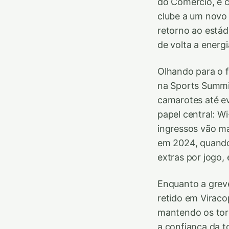
do Comércio, e 
clube a um novo
retorno ao estád
de volta a energ
Olhando para o f
na Sports Summit
camarotes até ev
papel central: Wi
ingressos vão ma
em 2024, quando
extras por jogo
Enquanto a grev
retido em Viraco
mantendo os torc
a confiança da 