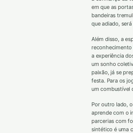
em que as porta
bandeiras tremu
que adiado, será 
Além disso, a es
reconhecimento f
a experiência do
um sonho coletiv
paixão, já se pr
festa. Para os jo
um combustível q
Por outro lado, 
aprende com o im
parcerias com f
sintético é uma 