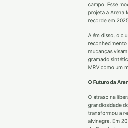
campo. Esse mode
projeta a Arena
recorde em 2025
Além disso, o cl
reconhecimento f
mudanças visam 
gramado sintétic
MRV como um mar
O Futuro da Are
O atraso na libe
grandiosidade d
transformou a re
alvinegra. Em 20