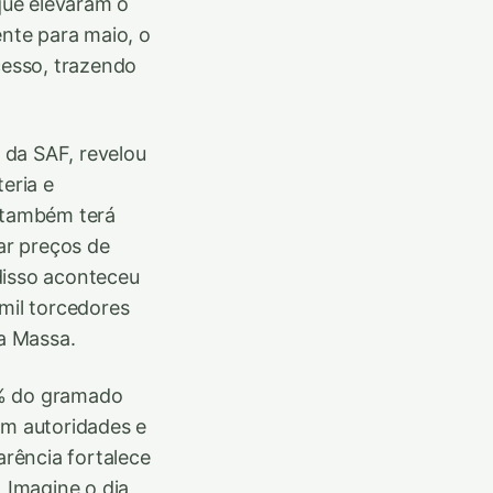
que elevaram o
nte para maio, o
cesso, trazendo
 da SAF, revelou
eria e
a também terá
tar preços de
disso aconteceu
mil torcedores
a Massa.
0% do gramado
om autoridades e
rência fortalece
 Imagine o dia