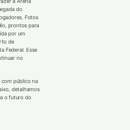
razer a Arena
hegada do
jogadores. Fotos
io, prontos para
tida por um
rto de
ta Federal. Esse
ntinuar no
 com público na
aixo, detalhamos
a o futuro do