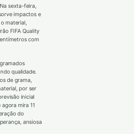
Na sexta-feira,
sorve impactos e
o material,
rão FIFA Quality
 centímetros com
u gramados
indo qualidade.
los de grama,
terial, por ser
evisão inicial
e agora mira 11
beração do
sperança, ansiosa