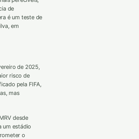
cia de
ra é um teste de
ilva, em
ereiro de 2025,
ior risco de
ficado pela FIFA,
tas, mas
a MRV desde
a um estádio
prometer o