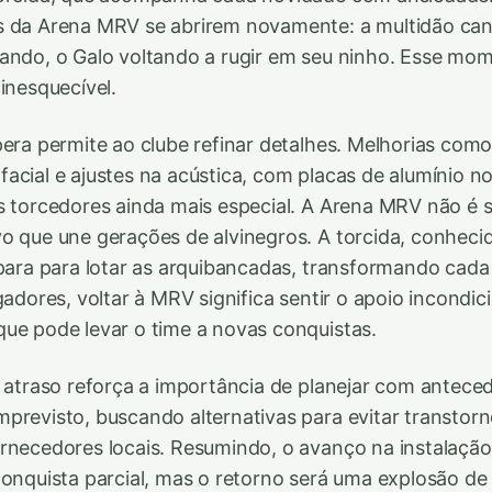
s da Arena MRV se abrirem novamente: a multidão can
lando, o Galo voltando a rugir em seu ninho. Esse m
inesquecível.
pera permite ao clube refinar detalhes. Melhorias com
acial e ajustes na acústica, com placas de alumínio no
s torcedores ainda mais especial. A Arena MRV não é s
o que une gerações de alvinegros. A torcida, conheci
epara para lotar as arquibancadas, transformando cad
gadores, voltar à MRV significa sentir o apoio incondic
ue pode levar o time a novas conquistas.
o atraso reforça a importância de planejar com antece
previsto, buscando alternativas para evitar transtor
ornecedores locais. Resumindo, o avanço na instalaç
conquista parcial, mas o retorno será uma explosão de 