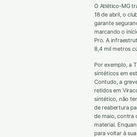
O Atlético-MG tr
18 de abril, o c
garante seguranç
marcando o iníci
Pro. A infraestr
8,4 mil metros cú
Por exemplo, a T
sintéticos em es
Contudo, a grev
retidos em Virac
sintético, não t
de reabertura par
de maio, contra 
material. Enquan
para voltar à sua