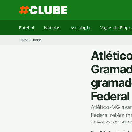
Pular
para
o
conteúdo
Futebol
Notícias
Astrologia
Vagas de Empr
Home
Futebol
/
Atlétic
Gramado
gramado
Federal
Atlético-MG ava
Federal retém ma
19/04/2025 12:58
·
Atual