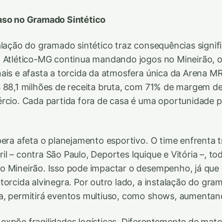
aso no Gramado Sintético
alação do gramado sintético traz consequências signifi
o Atlético-MG continua mandando jogos no Mineirão, 
ais e afasta a torcida da atmosfera única da Arena M
 88,1 milhões de receita bruta, com 71% de margem de
rcio. Cada partida fora de casa é uma oportunidade p
pera afeta o planejamento esportivo. O time enfrenta 
l – contra São Paulo, Deportes Iquique e Vitória –, to
 Mineirão. Isso pode impactar o desempenho, já que 
torcida alvinegra. Por outro lado, a instalação do gram
, permitirá eventos multiuso, como shows, aumentand
xpõe fragilidades logísticas. Diferentemente de materi