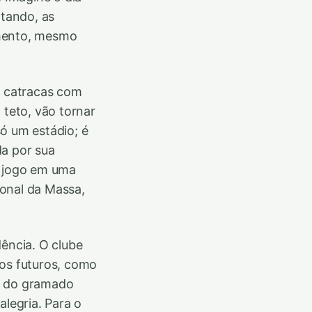
tando, as
omento, mesmo
o catracas com
 teto, vão tornar
ó um estádio; é
da por sua
a jogo em uma
ional da Massa,
dência. O clube
nos futuros, como
ão do gramado
alegria. Para o