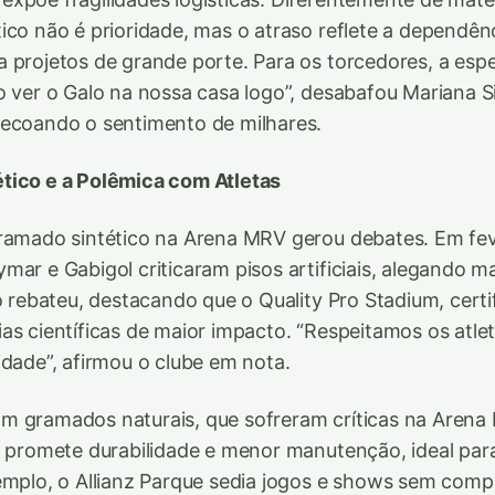
ico não é prioridade, mas o atraso reflete a dependên
 projetos de grande porte. Para os torcedores, a espe
o ver o Galo na nossa casa logo”, desabafou Mariana S
 ecoando o sentimento de milhares.
tico e a Polêmica com Atletas
ramado sintético na Arena MRV gerou debates. Em fev
mar e Gabigol criticaram pisos artificiais, alegando ma
o rebateu, destacando que o Quality Pro Stadium, certi
as científicas de maior impacto. “Respeitamos os atle
idade”, afirmou o clube em nota.
m gramados naturais, que sofreram críticas na Aren
o promete durabilidade e menor manutenção, ideal par
emplo, o Allianz Parque sedia jogos e shows sem com