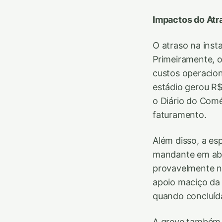
Impactos do Atr
O atraso na inst
Primeiramente, 
custos operacion
estádio gerou R$
o Diário do Comé
faturamento.
Além disso, a es
mandante em abri
provavelmente no
apoio maciço da 
quando concluída
A greve também e