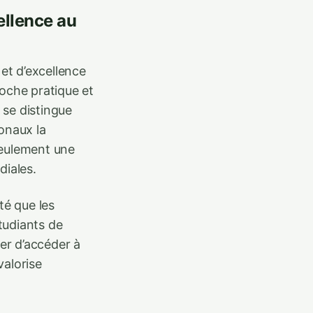
ellence au
 et d’excellence
oche pratique et
 se distingue
onaux la
 seulement une
diales.
té que les
tudiants de
ier d’accéder à
valorise