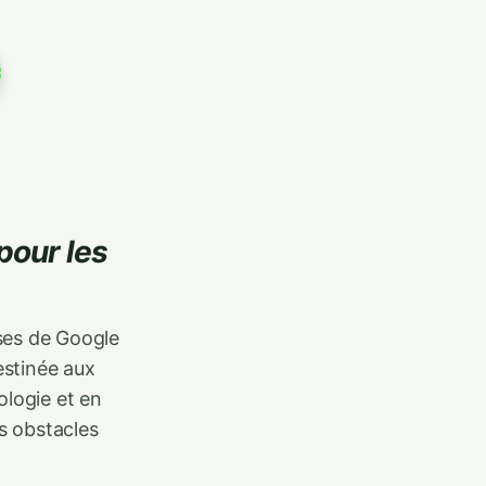
pour les
uses de Google
estinée aux
ologie et en
es obstacles