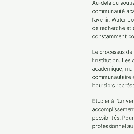
Au-delà du soutie
communauté acadé
l’avenir. Waterl
de recherche et 
constamment conf
Le processus de 
l’institution. L
académique, mais
communautaire et
boursiers représ
Étudier à l’Unive
accomplissement 
possibilités. Po
professionnel au