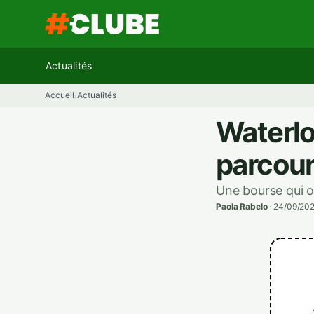
Aller
au
contenu
Actualités
Accueil
Actualités
/
Waterlo
parcou
Une bourse qui o
Paola Rabelo
·
24/09/202