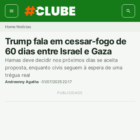
Pular
para
o
conteúdo
Home
Notícias
/
Trump fala em cessar-fogo de
60 dias entre Israel e Gaza
Hamas deve decidir nos próximos dias se aceita
proposta, enquanto civis seguem à espera de uma
trégua real
Andreonny Agatha
·
01/07/2025 22:17
PUBLICIDADE