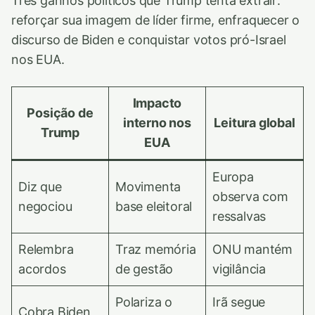
Três ganhos políticos que Trump tenta extrair:
reforçar sua imagem de líder firme, enfraquecer o
discurso de Biden e conquistar votos pró-Israel
nos EUA.
Impacto
Posição de
interno nos
Leitura global
Trump
EUA
Europa
Diz que
Movimenta
observa com
negociou
base eleitoral
ressalvas
Relembra
Traz memória
ONU mantém
acordos
de gestão
vigilância
Polariza o
Irã segue
Cobra Biden