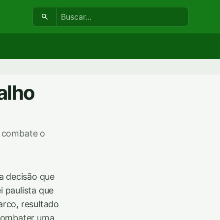
Buscar:
alho
e combate o
a decisão que
i paulista que
rco, resultado
 combater uma