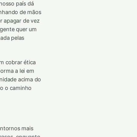
 nosso país dá
minhando de mãos
r apagar de vez
 gente quer um
iada pelas
m cobrar ética
forma a lei em
gnidade acima do
do o caminho
ontornos mais
s casos, enquanto