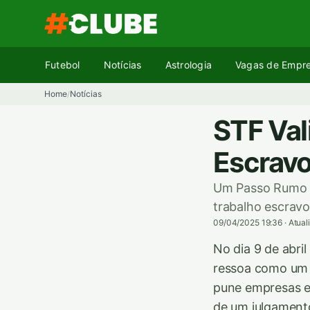
Pular
para
o
conteúdo
Futebol
Notícias
Astrologia
Vagas de Empr
Home
Notícias
/
STF Val
Escravo
Um Passo Rumo à 
trabalho escravo 
09/04/2025 19:36
·
Atual
No dia 9 de abri
ressoa como um gr
pune empresas en
de um julgament