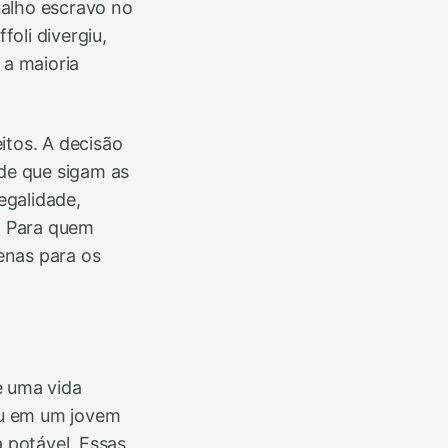
balho escravo no
oli divergiu,
a maioria
itos. A decisão
de que sigam as
egalidade,
s. Para quem
enas para os
e uma vida
Ou em um jovem
a potável. Essas