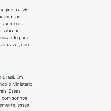
agine o alívio
ubavam sua
os sombras.
m sabia ou
 buscando punir
ara viver, não
 Brasil. Em
ndo o Ministério
ais. Essas
s, com sonhos
temente, essas