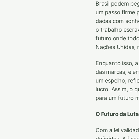
Brasil podem peg
um passo firme p
dadas com sonho
o trabalho escra
futuro onde todo
Nações Unidas, m
Enquanto isso, 
das marcas, e em
um espelho, refl
lucro. Assim, o 
para um futuro m
O Futuro da Lut
Com a lei valida
definidos. A fisc