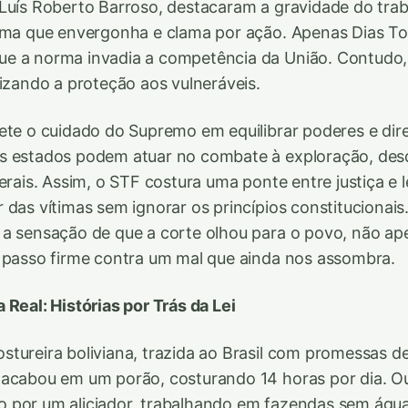
Luís Roberto Barroso, destacaram a gravidade do tra
ema que envergonha e clama por ação. Apenas Dias Toff
e a norma invadia a competência da União. Contudo, 
rizando a proteção aos vulneráveis.
ete o cuidado do Supremo em equilibrar poderes e dire
s estados podem atuar no combate à exploração, des
erais. Assim, o STF costura uma ponte entre justiça e l
 das vítimas sem ignorar os princípios constitucionai
a sensação de que a corte olhou para o povo, não ap
 passo firme contra um mal que ainda nos assombra.
 Real: Histórias por Trás da Lei
tureira boliviana, trazida ao Brasil com promessas d
 acabou em um porão, costurando 14 horas por dia. 
dido por um aliciador, trabalhando em fazendas sem águ