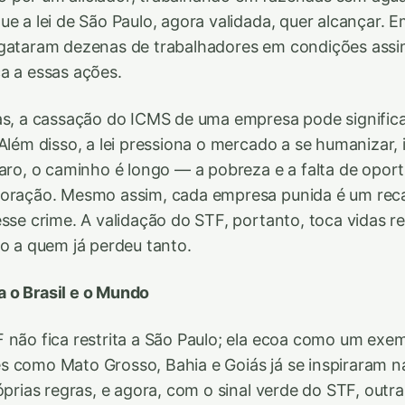
ue a lei de São Paulo, agora validada, quer alcançar. 
sgataram dezenas de trabalhadores em condições assim
a a essas ações.
as, a cassação do ICMS de uma empresa pode significa
 Além disso, a lei pressiona o mercado a se humanizar,
laro, o caminho é longo — a pobreza e a falta de opor
loração. Mesmo assim, cada empresa punida é um rec
esse crime. A validação do STF, portanto, toca vidas r
io a quem já perdeu tanto.
 o Brasil e o Mundo
 não fica restrita a São Paulo; ela ecoa como um exe
 como Mato Grosso, Bahia e Goiás já se inspiraram na
óprias regras, e agora, com o sinal verde do STF, outr