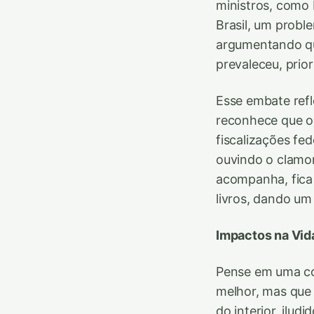
ministros, como 
Brasil, um probl
argumentando qu
prevaleceu, prio
Esse embate refl
reconhece que o
fiscalizações fed
ouvindo o clamor
acompanha, fica 
livros, dando um
Impactos na Vida
Pense em uma cos
melhor, mas que
do interior, ilu