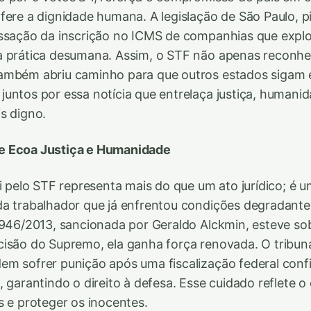
fere a dignidade humana. A legislação de São Paulo, p
assação da inscrição no ICMS de companhias que expl
a prática desumana. Assim, o STF não apenas reconhe
ambém abriu caminho para que outros estados sigam 
untos por essa notícia que entrelaça justiça, humani
s digno.
e Ecoa Justiça e Humanidade
ei pelo STF representa mais do que um ato jurídico; é 
da trabalhador que já enfrentou condições degradante
.946/2013, sancionada por Geraldo Alckmin, esteve sob
isão do Supremo, ela ganha força renovada. O tribuna
m sofrer punição após uma fiscalização federal conf
 garantindo o direito à defesa. Esse cuidado reflete o e
s e proteger os inocentes.