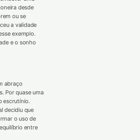
ioneira desde
orem ou se
ceu a validade
esse exemplo.
dade e o sonho
um abraço
s. Por quase uma
 escrutínio.
l decidiu que
irmar o uso de
quilíbrio entre