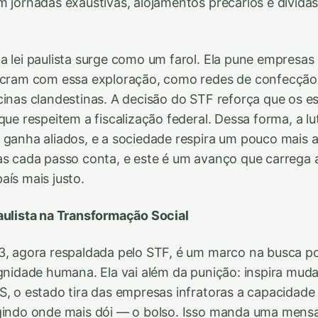
m jornadas exaustivas, alojamentos precários e dívidas
a lei paulista surge como um farol. Ela pune empresas 
lucram com essa exploração, como redes de confecção
cinas clandestinas. A decisão do STF reforça que os 
que respeitem a fiscalização federal. Dessa forma, a lu
 ganha aliados, e a sociedade respira um pouco mais al
as cada passo conta, e este é um avanço que carrega 
aís mais justo.
aulista na Transformação Social
13, agora respaldada pelo STF, é um marco na busca p
ignidade humana. Ela vai além da punição: inspira mud
S, o estado tira das empresas infratoras a capacidade
ngindo onde mais dói — o bolso. Isso manda uma mens