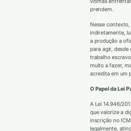
vítimas enfrenta
prendem.
Nesse contexto, 
indiretamente, 
a produção a ofi
para agir, desde 
trabalho escravo
muito a fazer, m
acredita em um p
O Papel da Lei P
A Lei 14.946/20
que valorize a d
inscrição no ICM
legalmente, ati