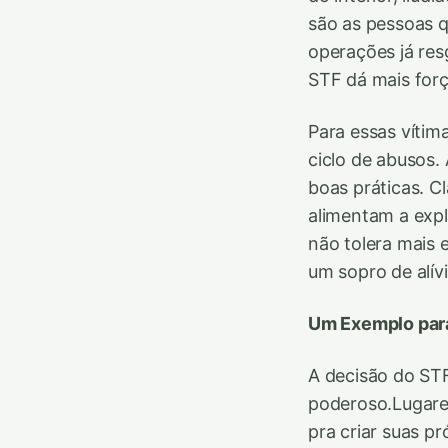
são as pessoas q
operações já re
STF dá mais forç
Para essas vítim
ciclo de abusos.
boas práticas. C
alimentam a exp
não tolera mais 
um sopro de alív
Um Exemplo para
A decisão do STF
poderoso.Lugares
pra criar suas pr