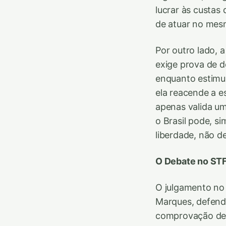
lucrar às custas
de atuar no mes
Por outro lado, 
exige prova de do
enquanto estimul
ela reacende a e
apenas valida u
o Brasil pode, s
liberdade, não d
O Debate no STF:
O julgamento no 
Marques, defende
comprovação de c