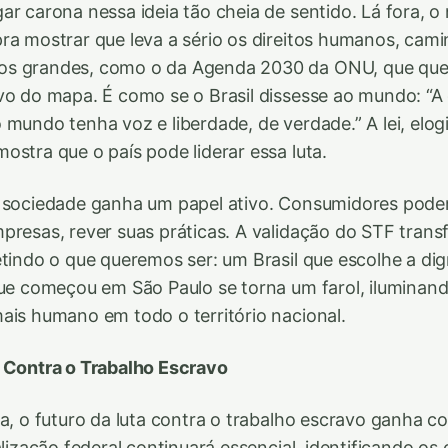
ar carona nessa ideia tão cheia de sentido. Lá fora, o
ra mostrar que leva a sério os direitos humanos, ca
s grandes, como o da Agenda 2030 da ONU, que que
vo do mapa. É como se o Brasil dissesse ao mundo: “A
 mundo tenha voz e liberdade, de verdade.” A lei, elog
ostra que o país pode liderar essa luta.
a sociedade ganha um papel ativo. Consumidores pode
presas, rever suas práticas. A validação do STF trans
etindo o que queremos ser: um Brasil que escolhe a di
que começou em São Paulo se torna um farol, iluminan
ais humano em todo o território nacional.
a Contra o Trabalho Escravo
da, o futuro da luta contra o trabalho escravo ganha c
alização federal continuará essencial, identificando o