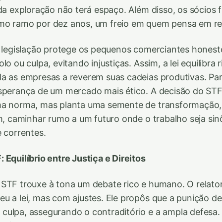
 da exploração não terá espaço. Além disso, os sócios
mo ramo por dez anos, um freio em quem pensa em rep
a legislação protege os pequenos comerciantes honest
lo ou culpa, evitando injustiças. Assim, a lei equilibra 
a as empresas a reverem suas cadeias produtivas. Par
sperança de um mercado mais ético. A decisão do STF
ma norma, mas planta uma semente de transformação
im, caminhar rumo a um futuro onde o trabalho seja si
e correntes.
 Equilíbrio entre Justiça e Direitos
STF trouxe à tona um debate rico e humano. O relator
u a lei, mas com ajustes. Ele propôs que a punição d
ulpa, assegurando o contraditório e a ampla defesa.