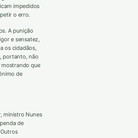
 ficam impedidos
etir o erro.
os. A punição
rigor e sensatez,
a os cidadãos,
, portanto, não
, mostrando que
nônimo de
, ministro Nunes
ependa de
 Outros