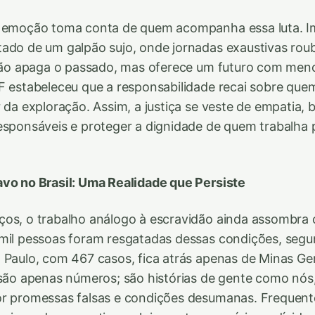
a emoção toma conta de quem acompanha essa luta. Im
tado de um galpão sujo, onde jornadas exaustivas ro
i não apaga o passado, mas oferece um futuro com men
F estabeleceu que a responsabilidade recai sobre que
r da exploração. Assim, a justiça se veste de empatia,
esponsáveis e proteger a dignidade de quem trabalha p
vo no Brasil: Uma Realidade que Persiste
os, o trabalho análogo à escravidão ainda assombra o
mil pessoas foram resgatadas dessas condições, segu
 Paulo, com 467 casos, fica atrás apenas de Minas Ger
 são apenas números; são histórias de gente como nó
or promessas falsas e condições desumanas. Frequen