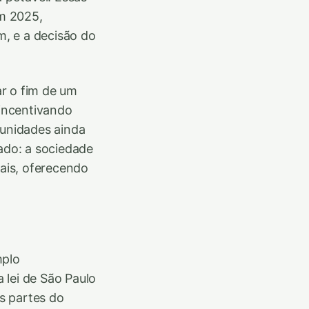
Em 2025,
, e a decisão do
r o fim de um
 incentivando
tunidades ainda
ado: a sociedade
eais, oferecendo
mplo
 lei de São Paulo
as partes do