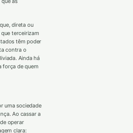
 que as
que, direta ou
 que terceirizam
estados têm poder
ta contra o
iviada. Ainda há
a força de quem
or uma sociedade
ança. Ao cassar a
 de operar
agem clara: