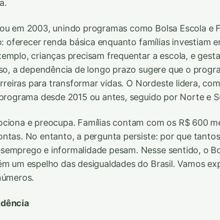
a.
çou em 2003, unindo programas como Bolsa Escola e 
ro: oferecer renda básica enquanto famílias investiam 
emplo, crianças precisam frequentar a escola, e gesta
sso, a dependência de longo prazo sugere que o prog
barreiras para transformar vidas. O Nordeste lidera, c
 programa desde 2015 ou antes, seguido por Norte e S
ociona e preocupa. Famílias contam com os R$ 600 m
ontas. No entanto, a pergunta persiste: por que tan
semprego e informalidade pesam. Nesse sentido, o Bo
ém um espelho das desigualdades do Brasil. Vamos exp
números.
ndência