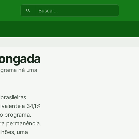
Buscar:
longada
rograma há uma
brasileiras
ivalente a 34,1%
r o programa.
ara permanência.
ilhões, uma