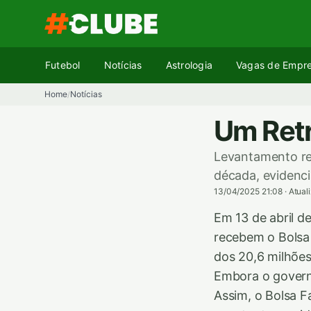
Pular
para
o
conteúdo
Futebol
Notícias
Astrologia
Vagas de Empr
Home
Notícias
/
Um Retr
Levantamento re
década, evidenci
13/04/2025 21:08
·
Atual
Em 13 de abril d
recebem o Bolsa
dos 20,6 milhões
Embora o governo
Assim, o Bolsa Fa