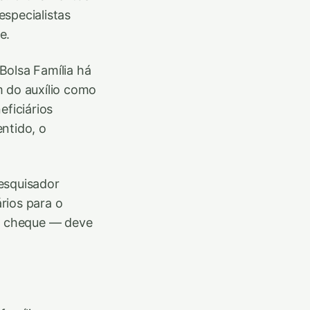
specialistas
e.
 Bolsa Família há
 do auxílio como
eficiários
ntido, o
esquisador
ários para o
um cheque — deve