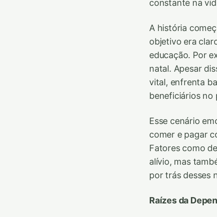
constante na vid
A história come
objetivo era cla
educação. Por ex
natal. Apesar di
vital, enfrenta 
beneficiários no
Esse cenário em
comer e pagar c
Fatores como de
alívio, mas tamb
por trás desses 
Raízes da Depe