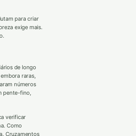
.
utam para criar
breza exige mais.
o.
iários de longo
 embora raras,
flaram números
m pente-fino,
a verificar
ama. Como
ia. Cruzamentos