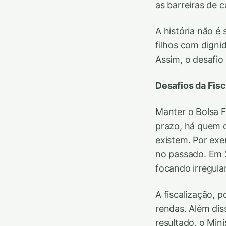
as barreiras de c
A história não é
filhos com digni
Assim, o desafio
Desafios da Fis
Manter o Bolsa Fa
prazo, há quem q
existem. Por exe
no passado. Em 2
focando irregula
A fiscalização, 
rendas. Além di
resultado, o Min