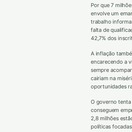
Por que 7 milhõe
envolve um emar
trabalho informa
falta de qualifi
42,7% dos inscri
A inflação també
encarecendo a vi
sempre acompanha
cairiam na misér
oportunidades r
O governo tenta 
conseguem empre
2,8 milhões estã
políticas focad