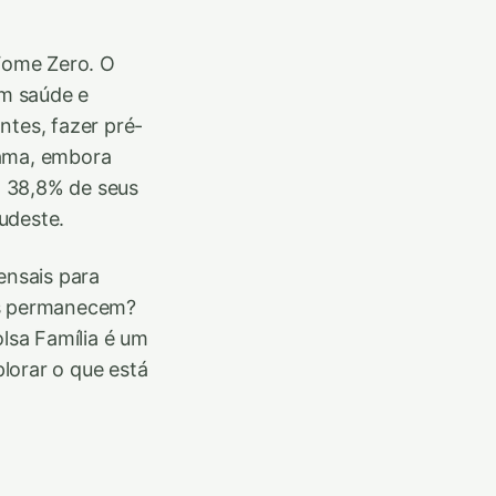
Fome Zero. O
em saúde e
ntes, fazer pré-
rama, embora
om 38,8% de seus
udeste.
ensais para
tos permanecem?
lsa Família é um
lorar o que está