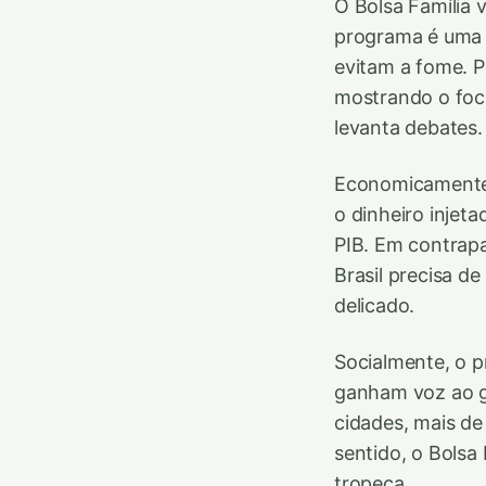
O Bolsa Família v
programa é uma t
evitam a fome. P
mostrando o foc
levanta debates.
Economicamente
o dinheiro injet
PIB. Em contrapa
Brasil precisa de
delicado.
Socialmente, o p
ganham voz ao ge
cidades, mais d
sentido, o Bolsa
tropeça.