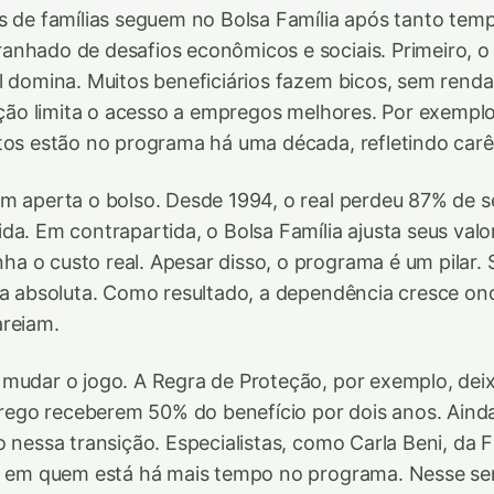
s de famílias seguem no Bolsa Família após tanto tem
anhado de desafios econômicos e sociais. Primeiro, 
l domina. Muitos beneficiários fazem bicos, sem renda
cação limita o acesso a empregos melhores. Por exempl
tos estão no programa há uma década, refletindo carên
m aperta o bolso. Desde 1994, o real perdeu 87% de se
da. Em contrapartida, o Bolsa Família ajusta seus val
 o custo real. Apesar disso, o programa é um pilar. 
ia absoluta. Como resultado, a dependência cresce on
areiam.
mudar o jogo. A Regra de Proteção, por exemplo, deix
go receberem 50% do benefício por dois anos. Ainda
o nessa transição. Especialistas, como Carla Beni, da
as em quem está há mais tempo no programa. Nesse se