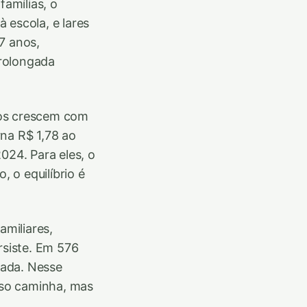
famílias, o
 escola, e lares
7 anos,
prolongada
os crescem com
na R$ 1,78 ao
024. Para eles, o
, o equilíbrio é
miliares,
rsiste. Em 576
cada. Nesse
esso caminha, mas