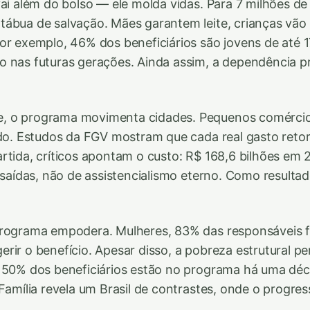
ai além do bolso — ele molda vidas. Para 7 milhões de 
ábua de salvação. Mães garantem leite, crianças vão à
or exemplo, 46% dos beneficiários são jovens de até 1
o nas futuras gerações. Ainda assim, a dependência 
, o programa movimenta cidades. Pequenos comérci
ado. Estudos da FGV mostram que cada real gasto retor
rtida, críticos apontam o custo: R$ 168,6 bilhões em 2
 saídas, não de assistencialismo eterno. Como resultado
rograma empodera. Mulheres, 83% das responsáveis fa
rir o benefício. Apesar disso, a pobreza estrutural pe
e 50% dos beneficiários estão no programa há uma dé
 Família revela um Brasil de contrastes, onde o progr