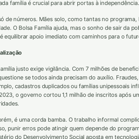
ada família é crucial para abrir portas à independência
 só de números. Mães solo, como tantas no programa, l
dade. O Bolsa Família ajuda, mas o sonho de sair da po
 é equilibrar apoio imediato com caminhos para o futur
calização
mília justo exige vigilância. Com 7 milhões de benefic
uestione se todos ainda precisam do auxílio. Fraudes,
mplo, cadastros duplicados ou famílias unipessoais in
023, o governo cortou 1,1 milhão de inscritos após u
ridades.
porém, é uma corda bamba. O trabalho informal complic
sso, punir erros pode atingir quem depende do progr
istério do Desenvolvimento Social aposta em tecnolog