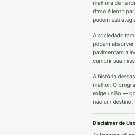
melhora de renda
ritmo é lento pa
pedem estratégi
A sociedade tamb
podem absorver b
pavimentam a ind
cumprir sua miss
A história dessa
melhor. O progra
exige união — go
não um destino.
Disclaimer de Us