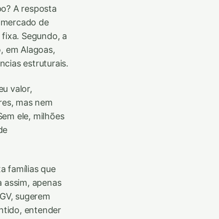
po? A resposta
o mercado de
 fixa. Segundo, a
o, em Alagoas,
cias estruturais.
u valor,
ores, mas nem
Sem ele, milhões
de
a famílias que
 assim, apenas
 FGV, sugerem
ntido, entender