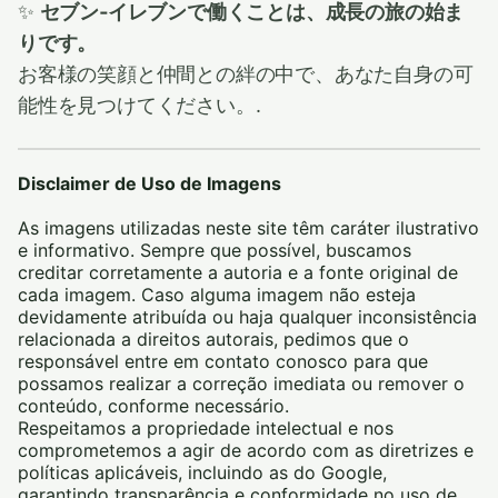
✨
セブン‐イレブンで働くことは、成長の旅の始ま
りです。
お客様の笑顔と仲間との絆の中で、あなた自身の可
能性を見つけてください。.
Disclaimer de Uso de Imagens
As imagens utilizadas neste site têm caráter ilustrativo
e informativo. Sempre que possível, buscamos
creditar corretamente a autoria e a fonte original de
cada imagem. Caso alguma imagem não esteja
devidamente atribuída ou haja qualquer inconsistência
relacionada a direitos autorais, pedimos que o
responsável entre em contato conosco para que
possamos realizar a correção imediata ou remover o
conteúdo, conforme necessário.
Respeitamos a propriedade intelectual e nos
comprometemos a agir de acordo com as diretrizes e
políticas aplicáveis, incluindo as do Google,
garantindo transparência e conformidade no uso de