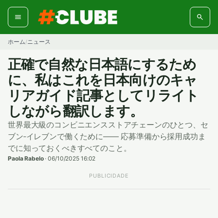
コ
ン
テ
ン
ホーム
ニュース
/
ツ
へ
正確で自然な日本語にするため
ス
に、私はこれを日本向けのキャ
キ
ッ
リアガイド記事としてリライト
プ
しながら翻訳します。
世界最大級のコンビニエンスストアチェーンのひとつ、セ
ブン‐イレブンで働くために―― 応募準備から採用成功ま
でに知っておくべきすべてのこと。
Paola Rabelo
·
06/10/2025 16:02
PUBLICIDADE