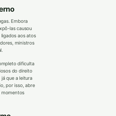
terno
legas. Embora
expô-las causou
 ligados aos atos
idores, ministros
l.
mpleto dificulta
osos do direito
já que a leitura
o, por isso, abre
em momentos
remo