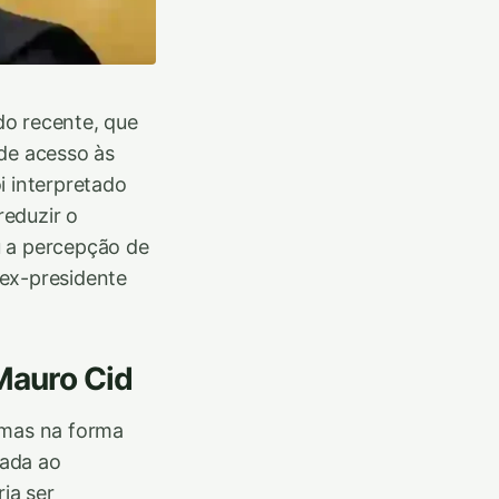
do recente, que
 de acesso às
i interpretado
reduzir o
u a percepção de
 ex-presidente
Mauro Cid
emas na forma
rada ao
ia ser