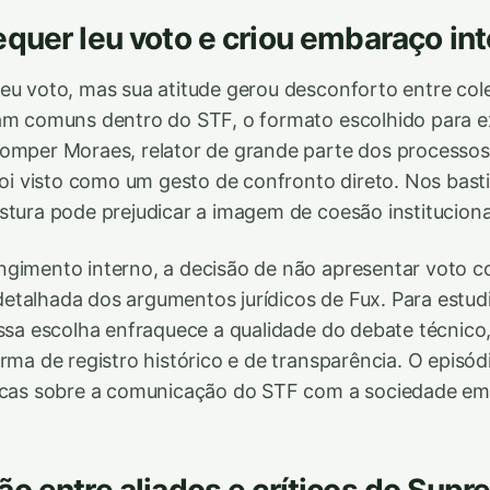
quer leu voto e criou embaraço in
eu voto, mas sua atitude gerou desconforto entre co
jam comuns dentro do STF, o formato escolhido para 
omper Moraes, relator de grande parte dos processos
 foi visto como um gesto de confronto direto. Nos bast
stura pode prejudicar a imagem de coesão instituciona
gimento interno, a decisão de não apresentar voto co
talhada dos argumentos jurídicos de Fux. Para estudi
ssa escolha enfraquece a qualidade do debate técnico, 
rma de registro histórico e de transparência. O episódi
ticas sobre a comunicação do STF com a sociedade 
o entre aliados e críticos do Sup