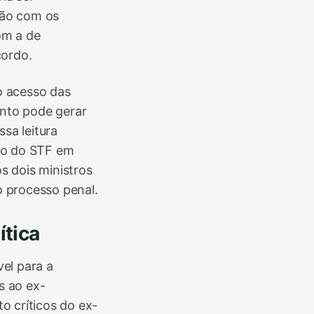
ção com os
om a de
cordo.
o acesso das
onto pode gerar
sa leitura
ção do STF em
os dois ministros
o processo penal.
ítica
el para a
s ao ex-
o críticos do ex-