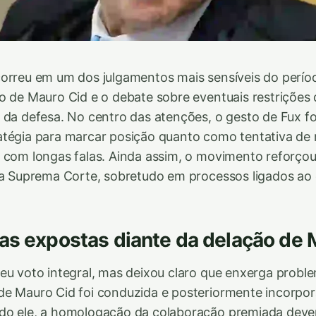
orreu em um dos julgamentos mais sensíveis do perío
o de Mauro Cid e o debate sobre eventuais restrições
 da defesa. No centro das atenções, o gesto de Fux fo
tégia para marcar posição quanto como tentativa de 
 com longas falas. Ainda assim, o movimento reforço
na Suprema Corte, sobretudo em processos ligados ao
as expostas diante da delação de 
eu voto integral, mas deixou claro que enxerga probl
de Mauro Cid foi conduzida e posteriormente incorpo
do ele, a homologação da colaboração premiada dever