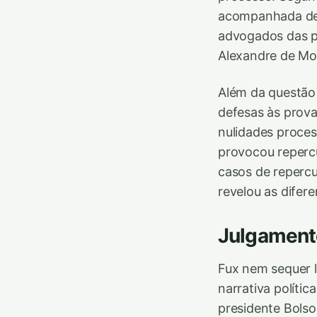
acompanhada de 
advogados das pa
Alexandre de Mor
Além da questão
defesas às prova
nulidades proces
provocou reperc
casos de repercus
revelou as difer
Julgamento
Fux nem sequer l
narrativa políti
presidente Bolso