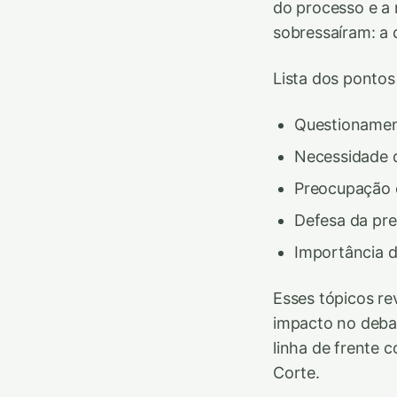
do processo e a 
sobressaíram: a 
Lista dos pontos
Questionamen
Necessidade 
Preocupação c
Defesa da pre
Importância d
Esses tópicos re
impacto no debat
linha de frente c
Corte.