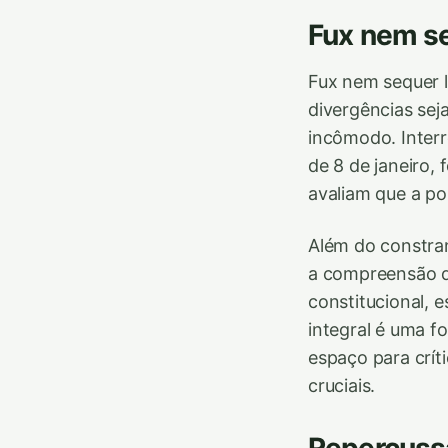
Fux nem se
Fux nem sequer l
divergências se
incômodo. Interr
de 8 de janeiro,
avaliam que a po
Além do constran
a compreensão de
constitucional, e
integral é uma fo
espaço para crí
cruciais.
Repercussã