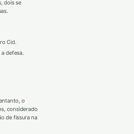
, dois se
sas.
o Cid.
a defesa.
entanto, o
es, considerado
ão de fissura na