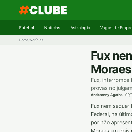
Pular
para
o
conteúdo
Futebol
Notícias
Astrologia
Vagas de Empr
Home
Notícias
/
Fux nem
Moraes
Fux, interrompe 
provas no julga
Andreonny Agatha
·
09/
Fux nem sequer l
Federal, na últi
por não apresen
Moraes em dois 