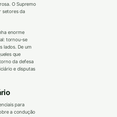
orosa. O Supremo
 setores da
anha enorme
al: tornou-se
os lados. De um
ueles que
torno da defesa
iário e disputas
rio
nciais para
sobre a condução