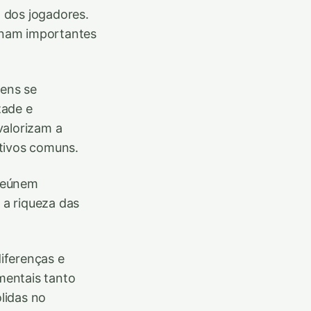
 dos jogadores.
sinam importantes
gens se
zade e
valorizam a
etivos comuns.
 reúnem
 a riqueza das
iferenças e
mentais tanto
lidas no