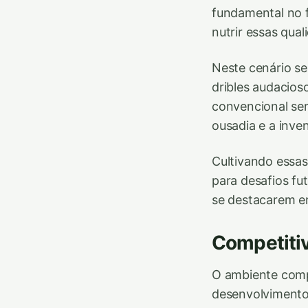
fundamental no f
nutrir essas qua
Neste cenário se
dribles audacios
convencional se
ousadia e a inve
Cultivando essas
para desafios fu
se destacarem em
Competitiv
O ambiente compe
desenvolvimento 