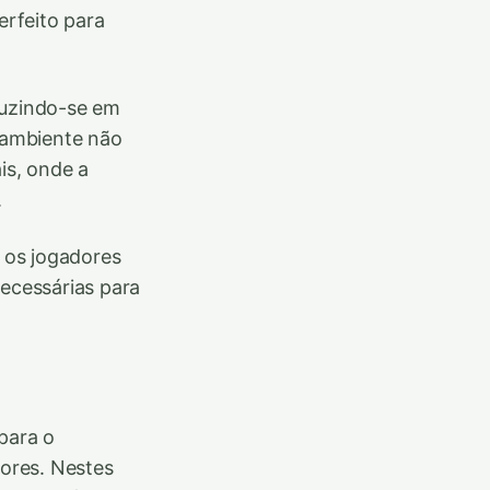
erfeito para
duzindo-se em
e ambiente não
is, onde a
.
a os jogadores
necessárias para
para o
dores. Nestes