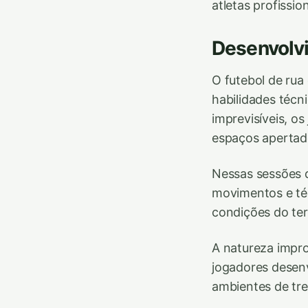
atletas profission
Desenvolv
O futebol de ru
habilidades técn
imprevisíveis, o
espaços apertado
Nessas sessões d
movimentos e téc
condições do ter
A natureza impr
jogadores desenv
ambientes de tre