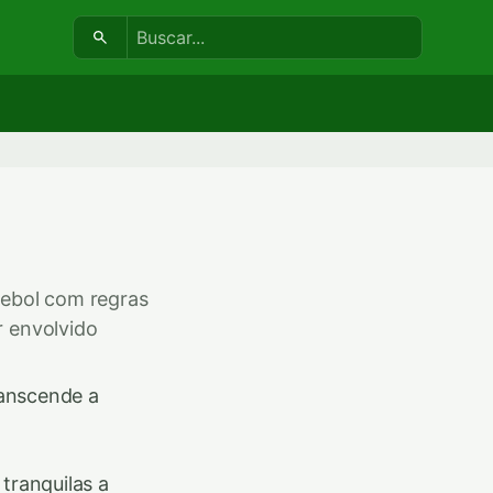
Buscar:
utebol com regras
 envolvido
ranscende a
tranquilas a