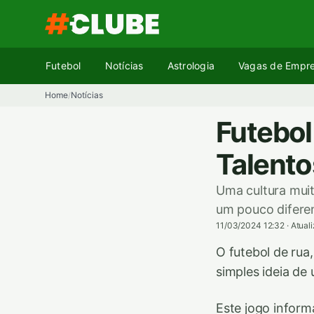
Pular
para
o
conteúdo
Futebol
Notícias
Astrologia
Vagas de Empr
Home
Notícias
/
Futebol
Talento
Uma cultura muit
um pouco difere
11/03/2024 12:32
·
Atual
O futebol de ru
simples ideia de 
Este jogo inform