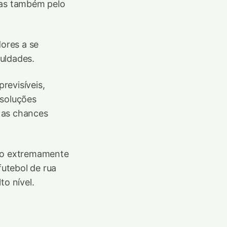
mas também pelo
dores a se
uldades.
revisíveis,
 soluções
 as chances
são extremamente
futebol de rua
to nível.