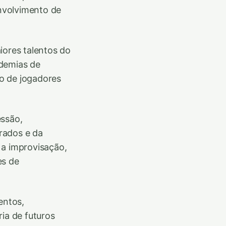
nvolvimento de
iores talentos do
ademias de
o de jogadores
essão,
urados e da
 a improvisação,
es de
entos,
ia de futuros