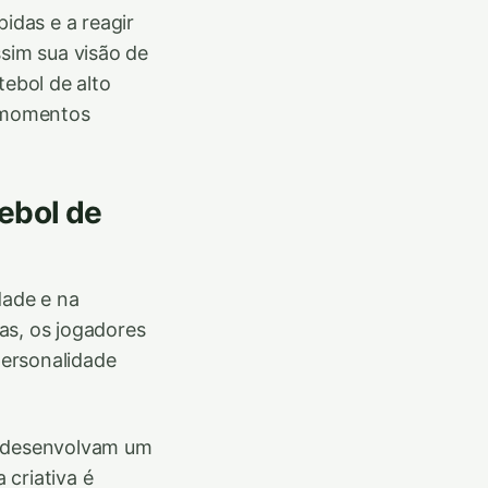
idas e a reagir
sim sua visão de
tebol de alto
s momentos
tebol de
dade e na
das, os jogadores
personalidade
s desenvolvam um
 criativa é