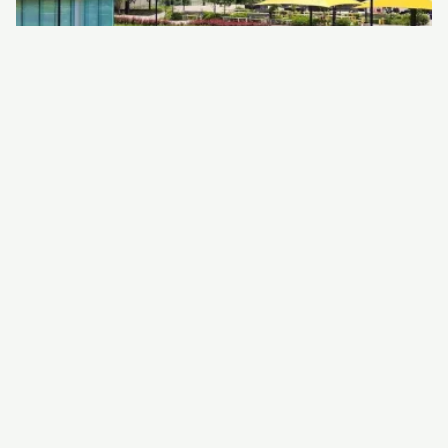
Actualités
Paola Rabelo
24/09/2025 13:47
·
Transformez votre avenir avec les Bourses de la
Fondation Pierre Elliott Trudeau