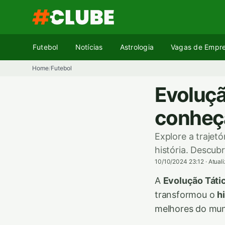
Pular
para
o
conteúdo
Futebol
Notícias
Astrologia
Vagas de Empr
Home
Futebol
/
Evolução
conheça
Explore a trajetó
história. Descub
10/10/2024 23:12
·
Atual
A
Evolução Tátic
transformou o
h
melhores do mu