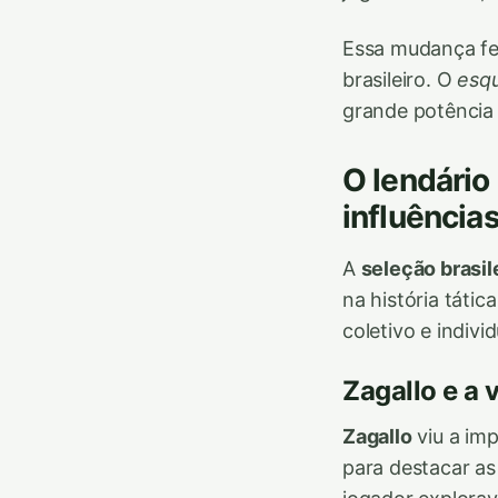
Essa mudança fe
brasileiro. O
esq
grande potência 
O lendário
influência
A
seleção brasil
na história táti
coletivo e indivi
Zagallo e a 
Zagallo
viu a imp
para destacar as