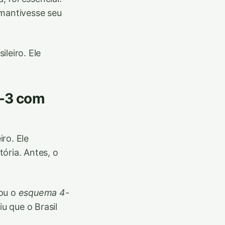
 mantivesse seu
leiro. Ele
3-3 com
ro. Ele
tória. Antes, o
tou o
esquema 4-
u que o Brasil