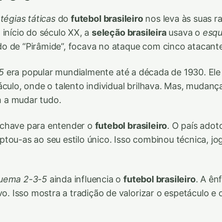
tégias táticas
do
futebol brasileiro
nos leva às suas ra
 início do século XX, a
seleção brasileira
usava o
esq
o de “Pirâmide”, focava no ataque com cinco atacante
5
era popular mundialmente até a década de 1930. El
áculo, onde o talento individual brilhava. Mas, mudan
 a mudar tudo.
chave para entender o
futebol brasileiro
. O país ado
tou-as ao seu estilo único. Isso combinou técnica, jo
uema 2-3-5
ainda influencia o
futebol brasileiro
. A ên
vo. Isso mostra a tradição de valorizar o espetáculo e 