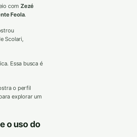
eio com
Zezé
nte Feola
.
ostrou
e Scolari,
ica. Essa busca é
ostra o perfil
para explorar um
 e o uso do