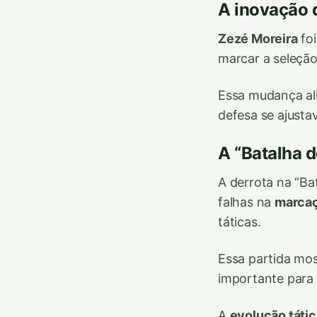
A inovação 
Zezé Moreira
foi
marcar a seleção
Essa mudança ali
defesa se ajusta
A “Batalha d
A derrota na “Ba
falhas na
marcaç
táticas.
Essa partida mos
importante para o
A
evolução tátic