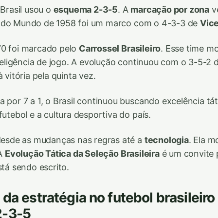
 Brasil usou o
esquema 2-3-5
. A
marcação por zona
v
 do Mundo de 1958 foi um marco com o 4-3-3 de
Vice
70 foi marcado pelo
Carrossel Brasileiro
. Esse time m
nteligência de jogo. A evolução continuou com o 3-5-2 d
à vitória pela quinta vez.
a por 7 a 1, o Brasil continuou buscando excelência tát
futebol e a cultura desportiva do país.
 desde as mudanças nas regras até a
tecnologia
. Ela m
 A
Evolução Tática da Seleção Brasileira
é um convite 
stá sendo escrito.
da estratégia no futebol brasileiro
2-3-5