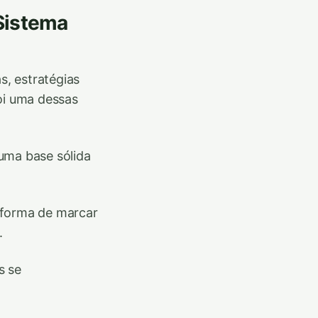
 Sistema
s, estratégias
oi uma dessas
 uma base sólida
 forma de marcar
.
s se