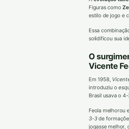
Figuras como
Ze
estilo de jogo e 
Essa combinação 
solidificou sua 
O surgime
Vicente Fe
Em 1958,
Vicent
introduziu o
esq
Brasil usava o 
Feola melhorou e
3-3
de formações 
jogasse melhor, 