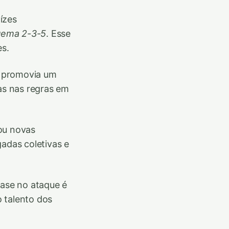
ízes
uema 2-3-5
. Esse
s.
e promovia um
ças nas regras em
tou novas
gadas coletivas e
fase no ataque é
o talento dos