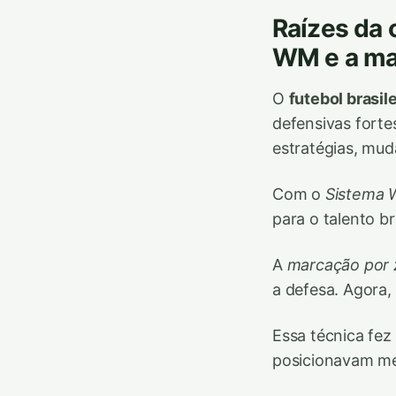
Raízes da 
WM e a ma
O
futebol brasile
defensivas forte
estratégias, mud
Com o
Sistema
para o talento bra
A
marcação por
a defesa. Agora,
Essa técnica fez
posicionavam me