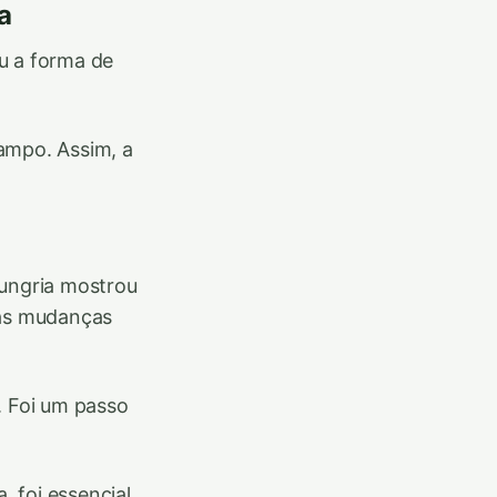
a
u a forma de
ampo. Assim, a
Hungria mostrou
ras mudanças
. Foi um passo
 foi essencial.