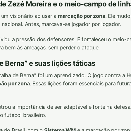
de Zezé Moreira e o meio-campo de linh
 um visionário ao usar a
marcação por zona
. Ele mudo
 nacional. Antes, marcava-se jogador por jogador.
viou a pressão dos defensores. E fortaleceu o meio-c
va bem às ameaças, sem perder o ataque.
e Berna” e suas lições táticas
talha de Berna” foi um aprendizado. O jogo contra a 
ão por zona
. Essas lições foram essenciais para futu
trou a importância de ser adaptável e forte na defesa
 futebol brasileiro.
a
do Brasil, com o
Sistema WM
e a marcação por zona,