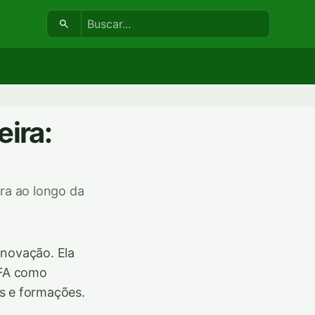
Buscar:
eira:
ira ao longo da
inovação. Ela
IFA como
s e formações.