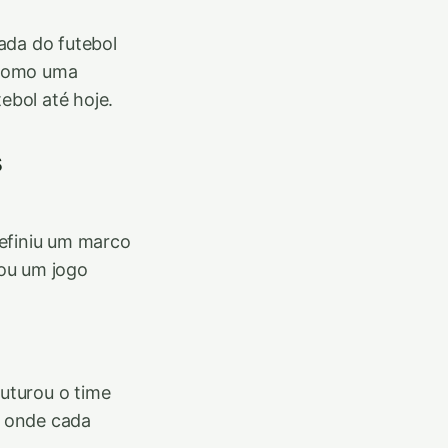
ada do futebol
l como uma
ebol até hoje.
s
efiniu um marco
ou um jogo
ruturou o time
, onde cada