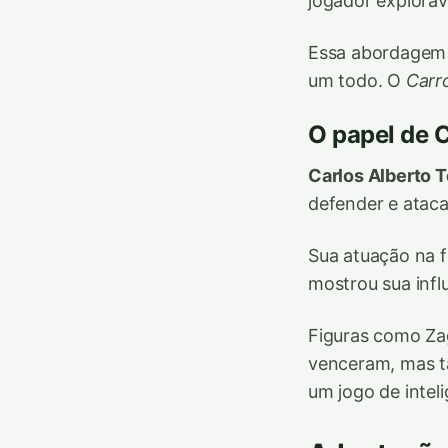
jogador explora
Essa abordagem 
um todo. O
Carro
O papel de 
Carlos Alberto T
defender e ataca
Sua atuação na f
mostrou sua infl
Figuras como Za
venceram, mas t
um jogo de inteli