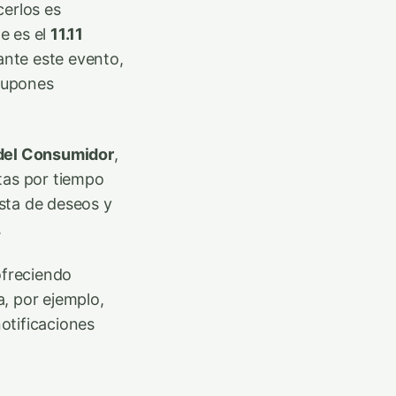
cerlos es
e es el
11.11
rante este evento,
cupones
del Consumidor
,
as por tiempo
ista de deseos y
.
ofreciendo
, por ejemplo,
otificaciones