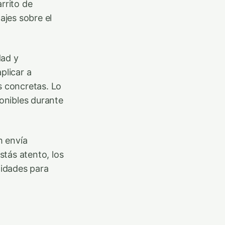
rrito de
jes sobre el
dad y
plicar a
s concretas. Lo
onibles durante
h envía
tás atento, los
nidades para