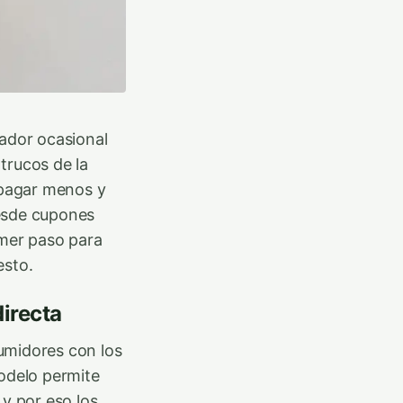
ador ocasional
trucos de la
 pagar menos y
desde cupones
mer paso para
esto.
directa
umidores con los
modelo permite
 y por eso los