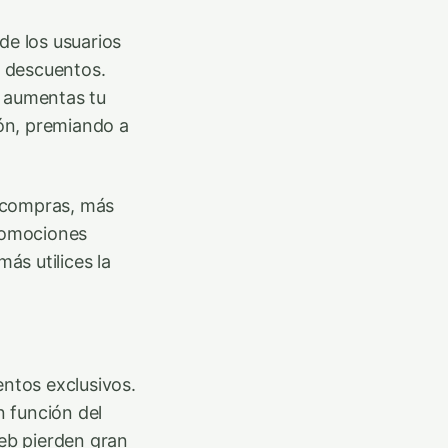
de los usuarios
r descuentos.
, aumentas tu
ión, premiando a
 compras, más
promociones
ás utilices la
entos exclusivos.
 función del
web pierden gran