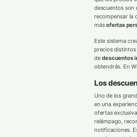
descuentos son u
recompensar la c
más
ofertas per
Este sistema cr
precios distint
de
descuentos i
obtendrás. En Wi
Los descuent
Uno de los grand
en una experienci
ofertas exclusiv
relámpago, recom
notificaciones. 