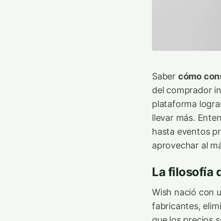
Saber
cómo cons
del comprador in
plataforma logr
llevar más. Ente
hasta eventos p
aprovechar al má
La filosofía
Wish nació con u
fabricantes, eli
que los precios 