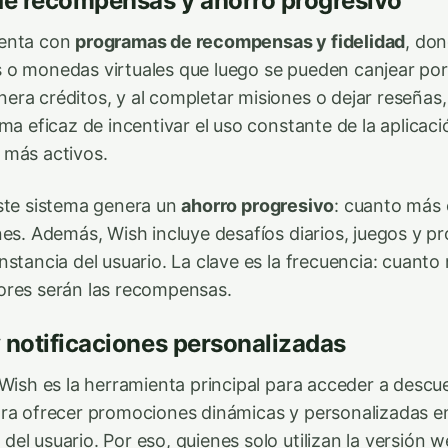
e recompensas y ahorro progresivo
uenta con
programas de recompensas y fidelidad
, don
 o monedas virtuales que luego se pueden canjear po
ra créditos, y al completar misiones o dejar reseñas
rma eficaz de incentivar el uso constante de la aplicac
 más activos.
ste sistema genera un
ahorro progresivo
: cuanto más
nes. Además, Wish incluye desafíos diarios, juegos y 
stancia del usuario. La clave es la frecuencia: cuanto m
ores serán las recompensas.
 notificaciones personalizadas
 Wish es la herramienta principal para acceder a descu
ra ofrecer promociones dinámicas y personalizadas en
el usuario. Por eso, quienes solo utilizan la versión 