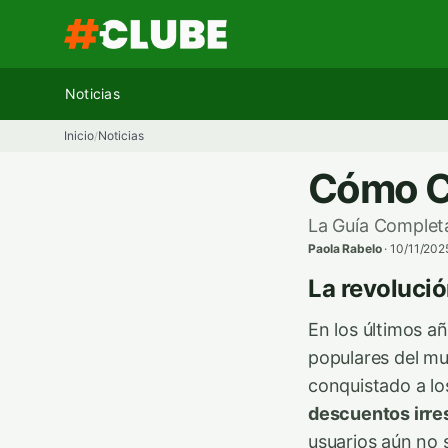
Ir
al
contenido
Noticias
Inicio
Noticias
/
Cómo C
La Guía Completa
Paola Rabelo
·
10/11/202
La revolució
En los últimos a
populares del mu
conquistado a lo
descuentos irres
usuarios aún no