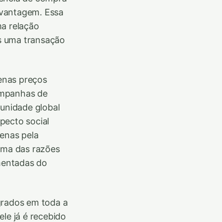
 vantagem. Essa
a relação
s uma transação
nas preços
ampanhas de
unidade global
pecto social
penas pela
uma das razões
mentadas do
grados em toda a
le já é recebido