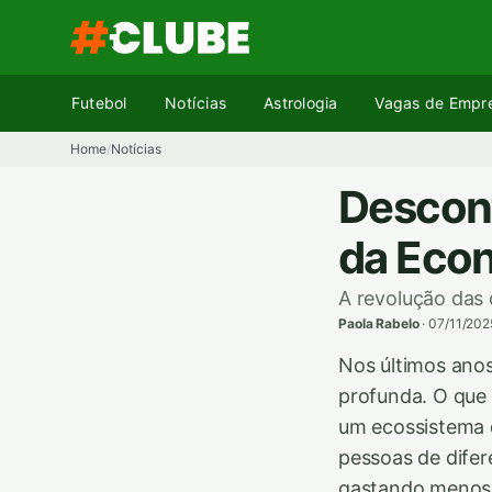
Pular
para
o
conteúdo
Futebol
Notícias
Astrologia
Vagas de Empr
Home
Notícias
/
Descont
da Econ
A revolução das
Paola Rabelo
·
07/11/202
Nos últimos ano
profunda. O que 
um ecossistema d
pessoas de dife
gastando menos.