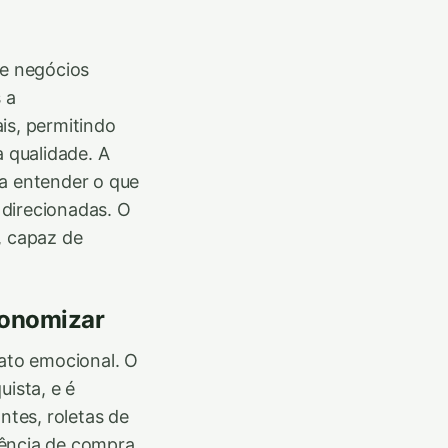
e negócios
 a
is, permitindo
 qualidade. A
ra entender o que
 direcionadas. O
, capaz de
conomizar
ato emocional. O
ista, e é
tes, roletas de
iência de compra