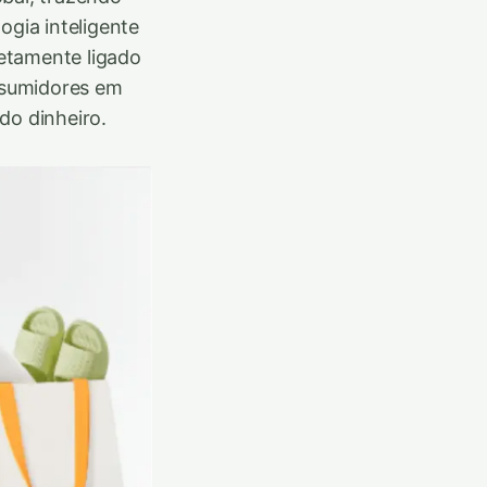
gia inteligente
etamente ligado
nsumidores em
o dinheiro.