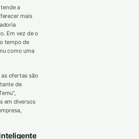
 tende a
ferecer mais
adoria
vo. Em vez de o
z o tempo de
Temu como uma
as ofertas são
tante de
Temu”,
s em diversos
 empresa,
nteligente