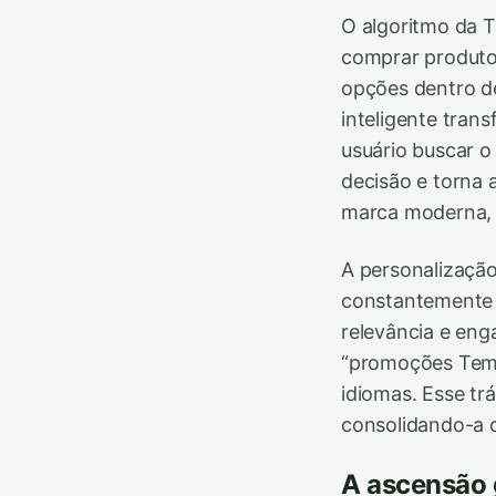
O algoritmo da 
comprar produto
opções dentro de
inteligente tran
usuário buscar o
decisão e torna
marca moderna, e
A personalizaçã
constantemente 
relevância e en
“promoções Temu
idiomas. Esse tr
consolidando-a c
A ascensão 