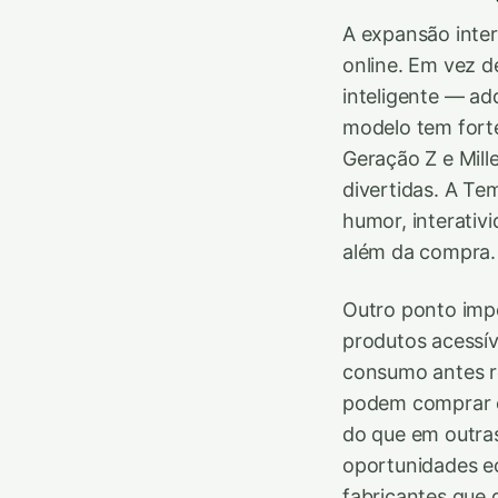
A expansão inte
online. Em vez 
inteligente — ad
modelo tem fort
Geração Z e Mille
divertidas. A T
humor, interativ
além da compra.
Outro ponto imp
produtos acessív
consumo antes r
podem comprar e
do que em outras
oportunidades e
fabricantes que 