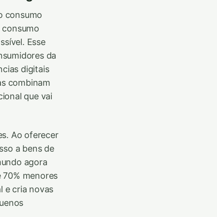
no consumo
de consumo
ssível. Esse
onsumidores da
cias digitais
has combinam
ional que vai
s. Ao oferecer
esso a bens de
 mundo agora
té 70% menores
 e cria novas
quenos