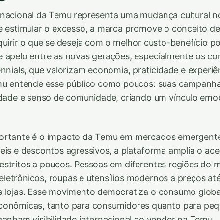
rnacional da Temu representa uma mudança cultural 
de estimular o excesso, a marca promove o conceito 
quirir o que se deseja com o melhor custo-benefício po
e apelo entre as novas gerações, especialmente os c
nnials, que valorizam economia, praticidade e experiên
emu entende esse público como poucos: suas campan
idade e senso de comunidade, criando um vínculo emoc
ortante é o impacto da Temu em mercados emergente
eis e descontos agressivos, a plataforma amplia o ac
estritos a poucos. Pessoas em diferentes regiões do
letrônicos, roupas e utensílios modernos a preços a
 lojas. Esse movimento democratiza o consumo global
conômicas, tanto para consumidores quanto para pe
ganham visibilidade internacional ao vender na Temu.