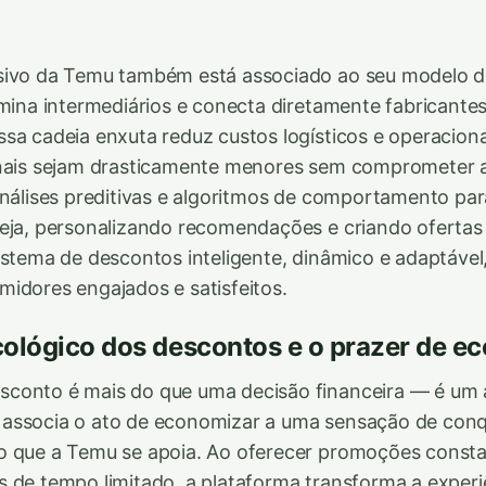
sivo da Temu também está associado ao seu modelo d
imina intermediários e conecta diretamente fabricantes
sa cadeia enxuta reduz custos logísticos e operaciona
inais sejam drasticamente menores sem comprometer a
análises preditivas e algoritmos de comportamento pa
eja, personalizando recomendações e criando ofertas
istema de descontos inteligente, dinâmico e adaptável
idores engajados e satisfeitos.
cológico dos descontos e o prazer de e
conto é mais do que uma decisão financeira — é um 
associa o ato de economizar a uma sensação de conqu
 que a Temu se apoia. Ao oferecer promoções constan
 de tempo limitado, a plataforma transforma a exper