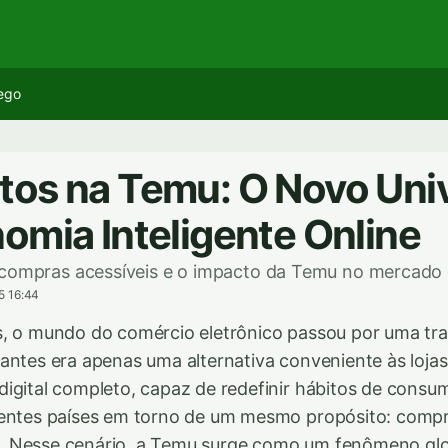
ego
os na Temu: O Novo Uni
omia Inteligente Online
 compras acessíveis e o impacto da Temu no mercado 
5 16:44
s, o mundo do comércio eletrônico passou por uma t
antes era apenas uma alternativa conveniente às lojas 
igital completo, capaz de redefinir hábitos de consu
rentes países em torno de um mesmo propósito: compr
 Nesse cenário, a Temu surge como um fenômeno glo