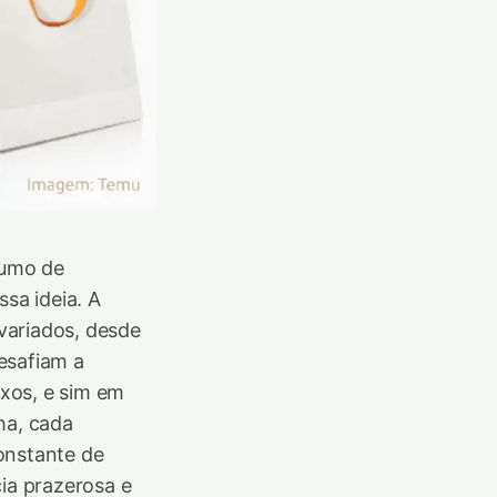
sumo de
sa ideia. A
variados, desde
esafiam a
xos, e sim em
ha, cada
onstante de
ia prazerosa e