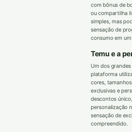
com bônus de bo
ou compartilha l
simples, mas pod
sensação de pro
consumo em um c
Temu e a pe
Um dos grandes 
plataforma utiliz
cores, tamanhos e
exclusivas e per
descontos único,
personalização 
sensação de excl
compreendido.