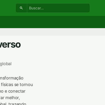
Buscar:
verso
global
ransformação
físicas se tornou
mo e conectar
ar melhor,
bal, trazendo