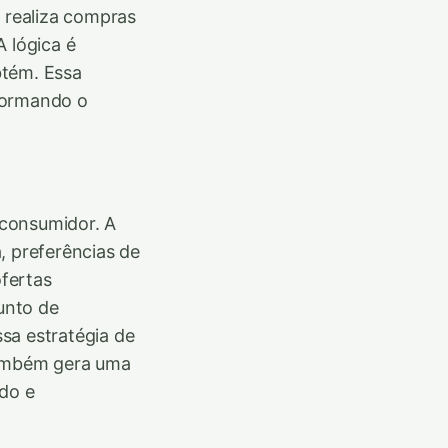
 realiza compras
 lógica é
btém. Essa
sformando o
 consumidor. A
a, preferências de
ofertas
junto de
sa estratégia de
também gera uma
ado e