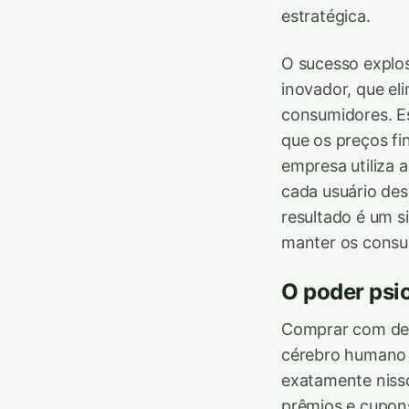
estratégica.
O sucesso explo
inovador, que el
consumidores. Es
que os preços f
empresa utiliza 
cada usuário des
resultado é um s
manter os consum
O poder psi
Comprar com des
cérebro humano 
exatamente nisso
prêmios e cupons