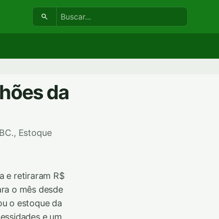
Buscar:
lhões da
BC., Estoque
a e retiraram R$
ara o mês desde
ou o estoque da
cessidades e um