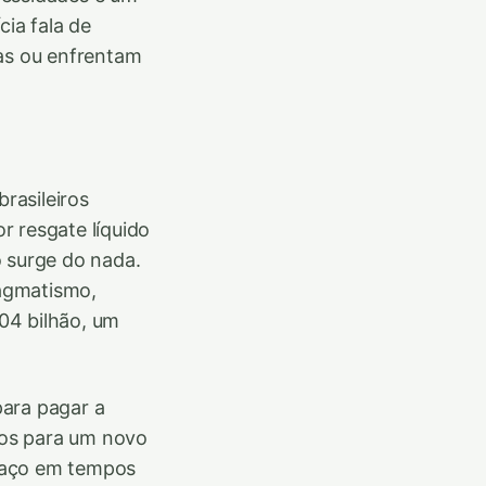
ia fala de
vas ou enfrentam
rasileiros
r resgate líquido
o surge do nada.
agmatismo,
004 bilhão, um
para pagar a
sos para um novo
spaço em tempos