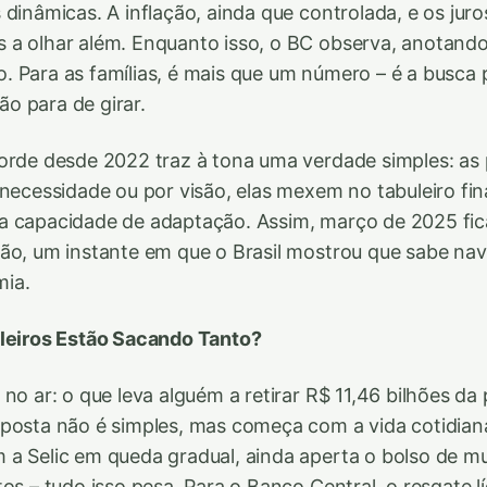
dinâmicas. A inflação, ainda que controlada, e os juro
 a olhar além. Enquanto isso, o BC observa, anotand
 Para as famílias, é mais que um número – é a busca p
o para de girar.
orde desde 2022 traz à tona uma verdade simples: as
 necessidade ou por visão, elas mexem no tabuleiro fin
a capacidade de adaptação. Assim, março de 2025 fi
ão, um instante em que o Brasil mostrou que sabe nav
ia.
ileiros Estão Sacando Tanto?
 no ar: o que leva alguém a retirar R$ 11,46 bilhões 
posta não é simples, mas começa com a vida cotidian
a Selic em queda gradual, ainda aperta o bolso de mu
os – tudo isso pesa. Para o Banco Central, o resgate l