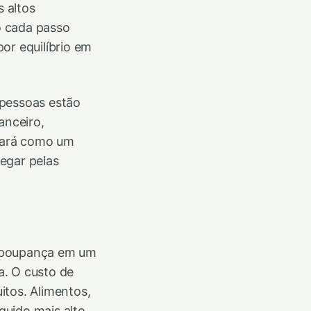
s altos
o cada passo
or equilíbrio em
 pessoas estão
anceiro,
cará como um
egar pelas
da poupança em um
a. O custo de
itos. Alimentos,
íquido mais alto