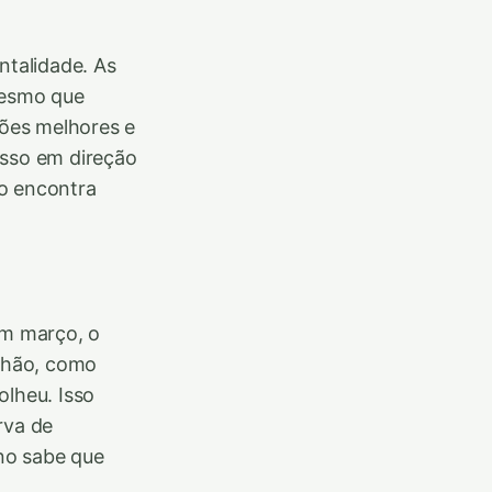
talidade. As
mesmo que
ões melhores e
asso em direção
ro encontra
em março, o
ilhão, como
olheu. Isso
rva de
no sabe que