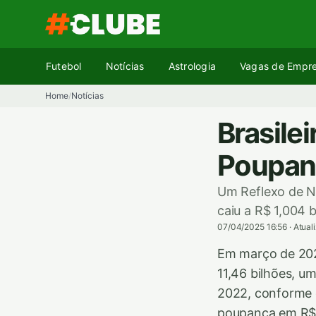
Pular
para
o
conteúdo
Futebol
Notícias
Astrologia
Vagas de Empr
Home
Notícias
/
Brasile
Poupan
Um Reflexo de N
caiu a R$ 1,004 b
07/04/2025 16:56
·
Atual
Em março de 2025
11,46 bilhões, u
2022, conforme d
poupança em R$ 1