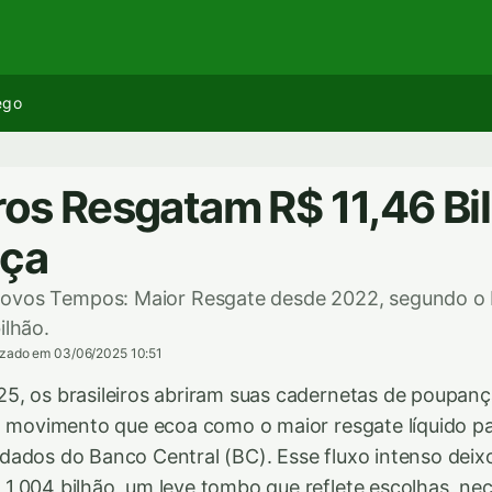
ego
iros Resgatam R$ 11,46 Bi
ça
ovos Tempos: Maior Resgate desde 2022, segundo o 
ilhão.
izado em 03/06/2025 10:51
, os brasileiros abriram suas cadernetas de poupanç
m movimento que ecoa como o maior resgate líquido p
ados do Banco Central (BC). Esse fluxo intenso deix
,004 bilhão, um leve tombo que reflete escolhas, ne