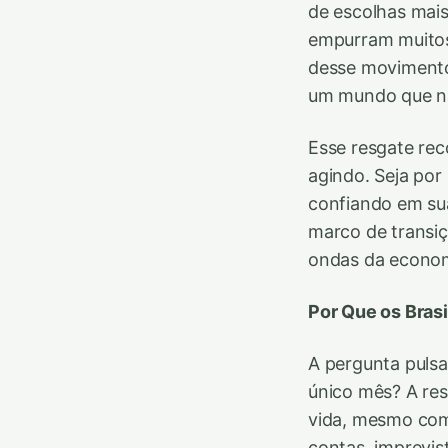
de escolhas mais 
empurram muitos
desse movimento.
um mundo que nã
Esse resgate rec
agindo. Seja por
confiando em su
marco de transiç
ondas da econom
Por Que os Bras
A pergunta pulsa
único mês? A res
vida, mesmo com 
contas, imprevist