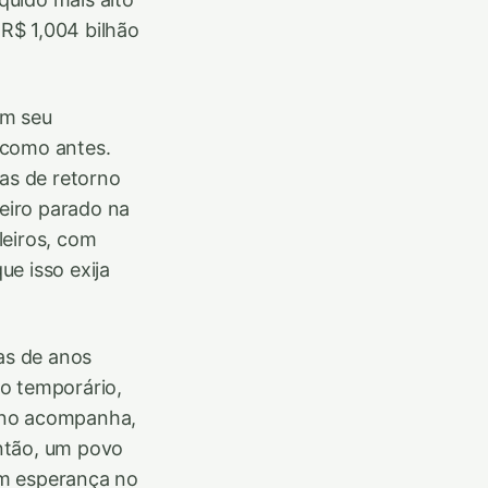
R$ 1,004 bilhão
om seu
 como antes.
as de retorno
eiro parado na
leiros, com
e isso exija
das de anos
o temporário,
erno acompanha,
ntão, um povo
com esperança no