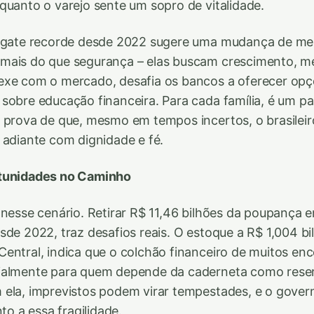
quanto o varejo sente um sopro de vitalidade.
esgate recorde desde 2022 sugere uma mudança de men
mais do que segurança – elas buscam crescimento, 
exe com o mercado, desafia os bancos a oferecer opç
sobre educação financeira. Para cada família, é um p
 prova de que, mesmo em tempos incertos, o brasilei
 adiante com dignidade e fé.
rtunidades no Caminho
 nesse cenário. Retirar R$ 11,46 bilhões da poupança 
sde 2022, traz desafios reais. O estoque a R$ 1,004 b
entral, indica que o colchão financeiro de muitos enc
ialmente para quem depende da caderneta como rese
 ela, imprevistos podem virar tempestades, e o gover
nto a essa fragilidade.