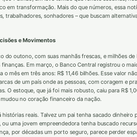
o em transformação. Mais do que números, essa notíc
as, trabalhadores, sonhadores – que buscam alternati
cisões e Movimentos
 do outono, com suas manhãs frescas, e milhões de b
finanças. Em março, o Banco Central registrou o maio
 o mês em três anos: R$ 11,46 bilhões. Esse valor nã
marcas de um país onde as pessoas, com coragem e pr
s. O estoque, que já foi mais robusto, caiu para R$ 1,
o mudou no coração financeiro da nação.
á histórias reais. Talvez um pai tenha sacado dinheiro 
os, ou uma jovem empreendedora tenha buscado recur
ança, por décadas um porto seguro, parece perder e