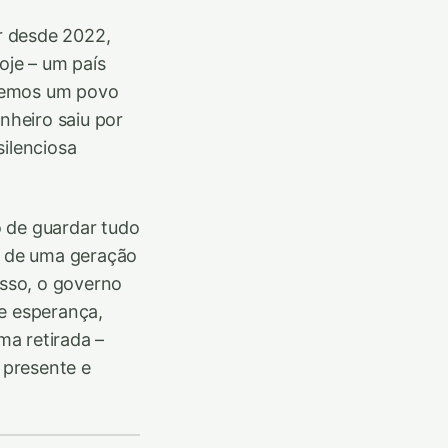
r desde 2022,
oje – um país
 vemos um povo
nheiro saiu por
silenciosa
o de guardar tudo
io de uma geração
isso, o governo
 e esperança,
ma retirada –
 presente e