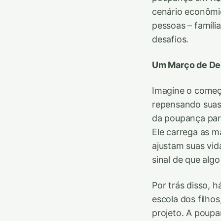
cenário econômic
pessoas – famíli
desafios.
Um Março de De
Imagine o começo
repensando suas 
da poupança para
Ele carrega as 
ajustam suas vida
sinal de que alg
Por trás disso, h
escola dos filh
projeto. A poup