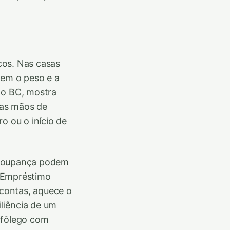
cos. Nas casas
tem o peso e a
 o BC, mostra
nas mãos de
o ou o início de
a poupança podem
e Empréstimo
 contas, aquece o
iliência de um
 fôlego com