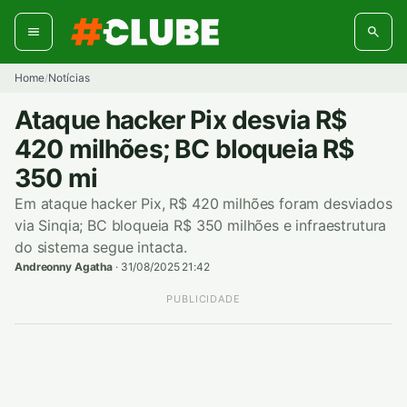
Pular
para
o
conteúdo
Home
Notícias
/
Ataque hacker Pix desvia R$
420 milhões; BC bloqueia R$
350 mi
Em ataque hacker Pix, R$ 420 milhões foram desviados
via Sinqia; BC bloqueia R$ 350 milhões e infraestrutura
do sistema segue intacta.
Andreonny Agatha
·
31/08/2025 21:42
PUBLICIDADE