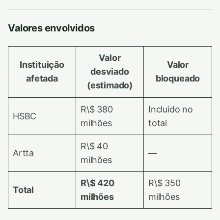
Valores envolvidos
Valor
Instituição
Valor
desviado
afetada
bloqueado
(estimado)
R\$ 380
Incluído no
HSBC
milhões
total
R\$ 40
Artta
—
milhões
R\$ 420
R\$ 350
Total
milhões
milhões