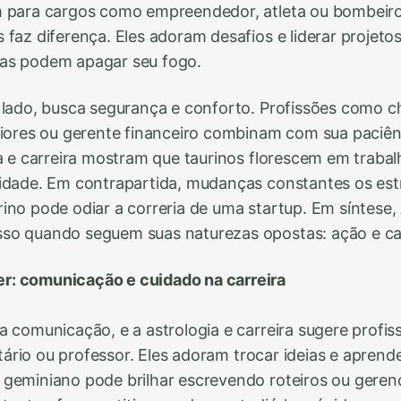
m para cargos como empreendedor, atleta ou bombeiro
 faz diferença. Eles adoram desafios e liderar projeto
as podem apagar seu fogo.
 lado, busca segurança e conforto. Profissões como c
riores ou gerente financeiro combinam com sua paciên
ia e carreira mostram que taurinos florescem em traba
lidade. Em contrapartida, mudanças constantes os est
ino pode odiar a correria de uma startup. Em síntese, 
so quando seguem suas naturezas opostas: ação e ca
: comunicação e cuidado na carreira
a comunicação, e a astrologia e carreira sugere profi
citário ou professor. Eles adoram trocar ideias e aprend
geminiano pode brilhar escrevendo roteiros ou geren