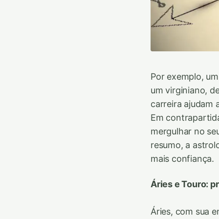
Por exemplo, um 
um virginiano, d
carreira ajudam 
Em contrapartida
mergulhar no seu
resumo, a astrol
mais confiança.
Áries e Touro: p
Áries, com sua e