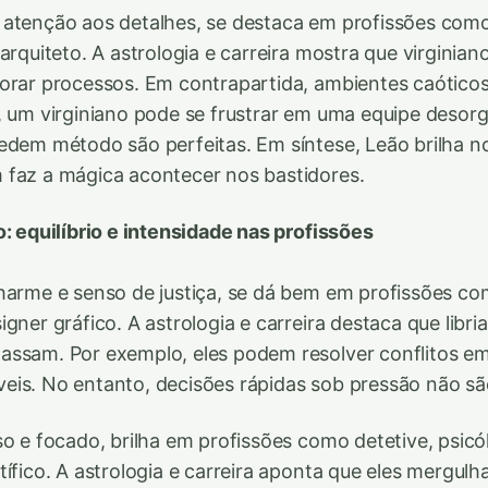
atenção aos detalhes, se destaca em profissões como
 arquiteto. A astrologia e carreira mostra que virgini
orar processos. Em contrapartida, ambientes caóticos
, um virginiano pode se frustrar em uma equipe desor
edem método são perfeitas. Em síntese, Leão brilha no
 faz a mágica acontecer nos bastidores.
o: equilíbrio e intensidade nas profissões
charme e senso de justiça, se dá bem em profissões c
gner gráfico. A astrologia e carreira destaca que libri
assam. Por exemplo, eles podem resolver conflitos e
ríveis. No entanto, decisões rápidas sob pressão não sã
so e focado, brilha em profissões como detetive, psic
tífico. A astrologia e carreira aponta que eles mergu