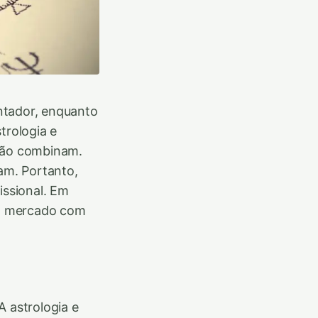
ntador, enquanto
trologia e
 não combinam.
ram. Portanto,
issional. Em
 no mercado com
A astrologia e