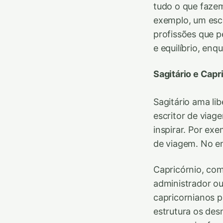
tudo o que fazem
exemplo, um esc
profissões que p
e equilíbrio, en
Sagitário e Capr
Sagitário ama lib
escritor de viag
inspirar. Por ex
de viagem. No en
Capricórnio, co
administrador ou
capricornianos 
estrutura os des