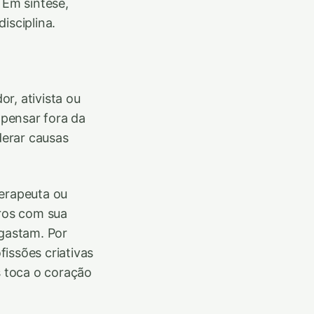
 Em síntese,
isciplina.
r, ativista ou
 pensar fora da
derar causas
terapeuta ou
tros com sua
sgastam. Por
issões criativas
 toca o coração