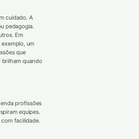
em cuidado. A
ou pedagogia.
utros. Em
r exemplo, um
issões que
r brilham quando
menda profissões
nspiram equipes.
com facilidade.