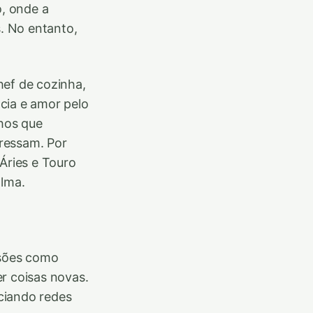
, onde a
s. No entanto,
hef de cozinha,
cia e amor pelo
lhos que
ressam. Por
Áries e Touro
lma.
ssões como
er coisas novas.
ciando redes