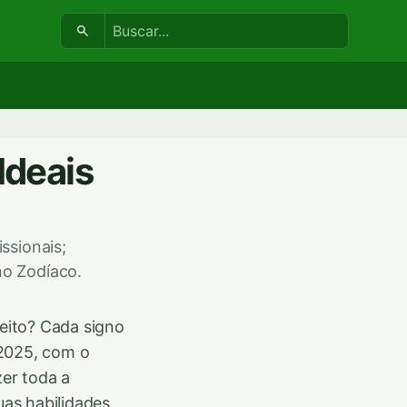
Buscar:
Ideais
ssionais;
no Zodíaco.
feito? Cada signo
 2025, com o
er toda a
uas habilidades