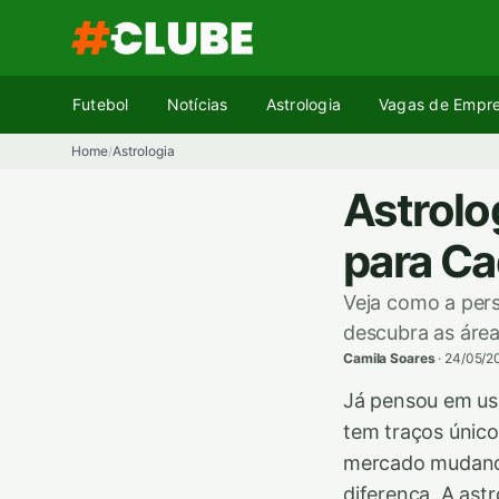
Pular
para
o
conteúdo
Futebol
Notícias
Astrologia
Vagas de Empr
Home
Astrologia
/
Astrolog
para Ca
Veja como a pers
descubra as área
Camila Soares
·
24/05/2
Já pensou em usa
tem traços único
mercado mudando
diferença. A ast