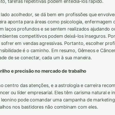
to, tarefas repetitivas podem entediá-los rápido.
 lado acolhedor, se dá bem em profissões que envolv
reira aponta para áreas como psicologia, enfermagem 
m laços profundos e se sentem realizados ajudando o
mbientes competitivos podem deixá-los inseguros. Po
sofrer em vendas agressivas. Portanto, escolher prof
ensibilidade é o caminho. Em resumo, Gêmeos e Cânce
ade de se conectar, cada um à sua maneira.
rilho e precisão no mercado de trabalho
o centro das atenções, e a astrologia e carreira reco
ncer ou líder empresarial. Eles têm carisma natural e i
 leonino pode comandar uma campanha de marketing 
balhos nos bastidores não combinam com eles.