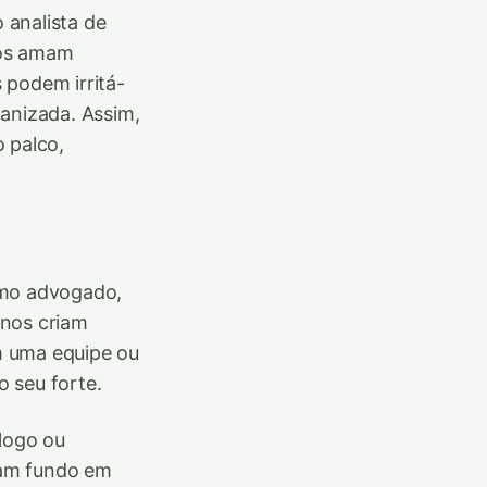
 analista de
anos amam
 podem irritá-
ganizada. Assim,
 palco,
omo advogado,
anos criam
m uma equipe ou
o seu forte.
ólogo ou
lham fundo em