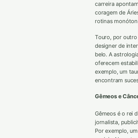
carreira aponta
coragem de Áries
rotinas monóton
Touro, por outro
designer de inte
belo. A astrolog
oferecem estabi
exemplo, um taur
encontram suces
Gêmeos e Câncer
Gêmeos é o rei d
jornalista, publi
Por exemplo, um 